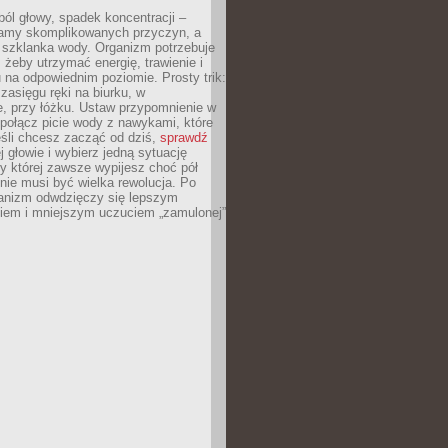
ól głowy, spadek koncentracji –
amy skomplikowanych przyczyn, a
szklanka wody. Organizm potrzebuje
 żeby utrzymać energię, trawienie i
na odpowiednim poziomie. Prosty trik:
zasięgu ręki na biurku, w
, przy łóżku. Ustaw przypomnienie w
b połącz picie wody z nawykami, które
śli chcesz zacząć od dziś,
sprawdź
 głowie i wybierz jedną sytuację
zy której zawsze wypijesz choć pół
 nie musi być wielka rewolucja. Po
ganizm odwdzięczy się lepszym
em i mniejszym uczuciem „zamulonej”