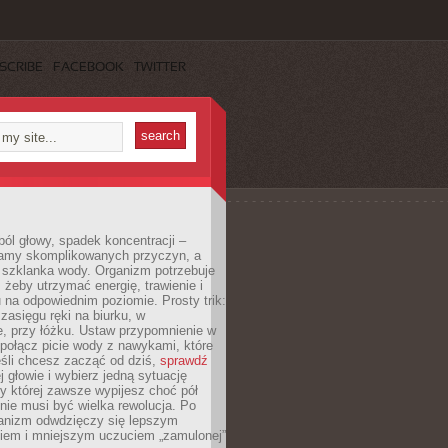
SCRIBE
FACEBOOK
TWITTER
ól głowy, spadek koncentracji –
amy skomplikowanych przyczyn, a
szklanka wody. Organizm potrzebuje
 żeby utrzymać energię, trawienie i
na odpowiednim poziomie. Prosty trik:
zasięgu ręki na biurku, w
, przy łóżku. Ustaw przypomnienie w
b połącz picie wody z nawykami, które
śli chcesz zacząć od dziś,
sprawdź
 głowie i wybierz jedną sytuację
zy której zawsze wypijesz choć pół
 nie musi być wielka rewolucja. Po
ganizm odwdzięczy się lepszym
em i mniejszym uczuciem „zamulonej”