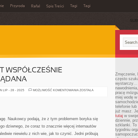
rie
Przyroda
Tagi
Tagi
Rafał
Spis Treści
SUB
ST WSPÓŁCZEŚNIE
Zmęczenie, b
OŻĄDANA
często szuk
wystarczy… 
nawodnienia,
SZCZUPŁOŚĆ
LIP - 28 - 2025
MOŻLIWOŚĆ KOMENTOWANIA
ZOSTAŁA
pracę mózgu 
JEST
WSPÓŁCZEŚNIE
miej wodę w 
NIEZMIERNIE
samochodzie
POŻĄDANA
telefonie lu
już masz. Je
tutaj
w swojej
gę. Naukowcy podają, że z tym problemem boryka się
dziennie, pr
szklanki. To
go dziwnego, że coraz to znacznie więcej internautów
tygodniu or
ledwie niewielu z nich wie, jak to czynić. Jedni próbują
samopoczuci