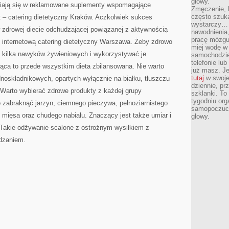
głowy.
ełniają się w reklamowane suplementy wspomagające
Zmęczenie, b
często szuk
t – catering dietetyczny Kraków. Aczkolwiek sukces
wystarczy… 
w zdrowej diecie odchudzającej powiązanej z aktywnością
nawodnienia,
pracę mózgu 
 internetową catering dietetyczny Warszawa. Żeby zdrowo
miej wodę w 
 kilka nawyków żywieniowych i wykorzystywać je
samochodzie
telefonie lu
jąca to przede wszystkim dieta zbilansowana. Nie warto
już masz. Je
tutaj
w swojej
noskładnikowych, opartych wyłącznie na białku, tłuszczu
dziennie, pr
 Warto wybierać zdrowe produkty z każdej grupy
szklanki. To
tygodniu or
 zabraknąć jarzyn, ciemnego pieczywa, pełnoziarnistego
samopoczuci
 mięsa oraz chudego nabiału. Znaczący jest także umiar i
głowy.
 Takie odżywanie scalone z ostrożnym wysiłkiem z
dzaniem.