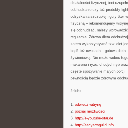
działalności fizycznej, inni uzup
odchudzanie czy też produkty ligh
odzyskania szczupłej figury tkwi 
fizyczną – rekomendujemy witrynę
się odchudzać, należy wprowadzić
regularnie. Zdrowa dieta odchudza
zatem wykorzystywać tzw. diet jed
bądź też owocach – gotowa dieta.
żywieniowej. Nie może wobec tego
makaronu i ryżu, chudych ryb oraz
częste spożywanie małych porcji.
pewnością będzie zdrowym odchu
źródło:
———————————
1.
odwiedź witrynę
2.
poznaj możliwości
3.
http://e-youtube-star.de
4.
http://earlyartsguild.info