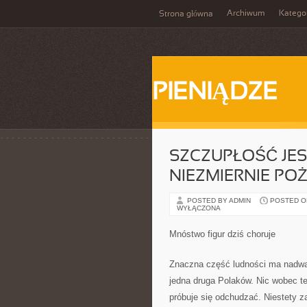
Archiwum
Katego
Strona główna
PIENIĄDZE
SZCZUPŁOŚĆ JE
NIEZMIERNIE P
POSTED BY ADMIN
POSTED ON 
WYŁĄCZONA
Mnóstwo figur dziś choruje
Znaczna część ludności ma nadwa
jedna druga Polaków. Nic wobec te
próbuje się odchudzać. Niestety za