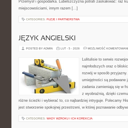
Przemysł i gospodarka. Lubelszczyzna potrafi zaskakiwać: raz ku
miejscowościami, innym razem […]
CATEGORIES:
FUZJE I PARTNERSTWA
JĘZYK ANGIELSKI
POSTED BY ADMIN
LUT - 5 - 2026
MOŻLIWOŚĆ KOMENTOWAN
Lulitulisie to serwis rozwo
najmłodszych oraz o bliski
rozwój w sposób przyjazny.
umiejętności są podawane 
zadania zamieniają się w fr
z wyobraźnią, dzięki czem
różne ścieżki i wybierać to, co najbardziej intryguje. Polecamy Hi
jest stworzenie spokojnej przestrzeni, w której poznawanie odbyw
CATEGORIES:
WADY WZROKU I ICH KOREKCJA