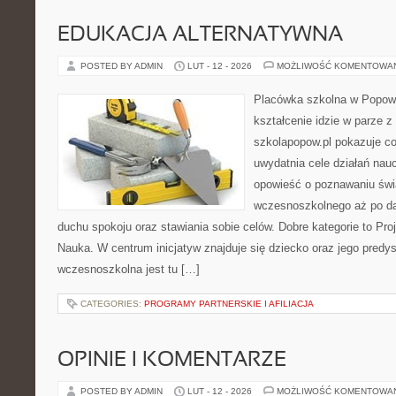
EDUKACJA ALTERNATYWNA
POSTED BY ADMIN
LUT - 12 - 2026
MOŻLIWOŚĆ KOMENTOWA
Placówka szkolna w Popowi
kształcenie idzie w parze 
szkolapopow.pl pokazuje c
uwydatnia cele działań nau
opowieść o poznawaniu świ
wczesnoszkolnego aż po da
duchu spokoju oraz stawiania sobie celów. Dobre kategorie to Proj
Nauka. W centrum inicjatyw znajduje się dziecko oraz jego predy
wczesnoszkolna jest tu […]
CATEGORIES:
PROGRAMY PARTNERSKIE I AFILIACJA
OPINIE I KOMENTARZE
POSTED BY ADMIN
LUT - 12 - 2026
MOŻLIWOŚĆ KOMENTOWA