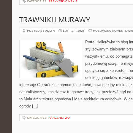
CATEGORIES:
SERYKORYCINSKIE
TRAWNIKI I MURAWY
POSTED BY ADMIN
LUT - 17 - 2026
MOŻLIWOŚĆ KOMENTOWA
Portal Hellerówka to blog i
stylizowanym zielonym prz
wszystkiemu, co pomaga z
przydomową oazę. To miejsc
spotyka się z konkretem: o
selekcję gatunków, rozwiąza
interesuje Cię śródziemnomorska lekkość, nowoczesny minimaliz
naturalistyczny, znajdziesz tu gotowe tropy, jak przełożyć styl na
to Mała architektura ogrodowa i Mała architektura ogrodowa. W c
ogrody […]
CATEGORIES:
HARCERSTWO