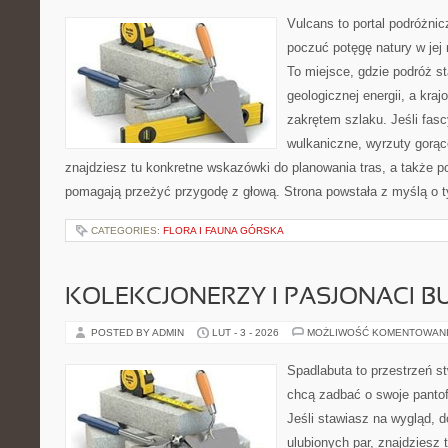
Vulcans to portal podróżnic
poczuć potęgę natury w jej 
To miejsce, gdzie podróż st
geologicznej energii, a kra
zakrętem szlaku. Jeśli fasc
wulkaniczne, wyrzuty gorą
znajdziesz tu konkretne wskazówki do planowania tras, a także p
pomagają przeżyć przygodę z głową. Strona powstała z myślą o ty
CATEGORIES:
FLORA I FAUNA GÓRSKA
KOLEKCJONERZY I PASJONACI 
POSTED BY ADMIN
LUT - 3 - 2026
MOŻLIWOŚĆ KOMENTOWAN
Spadlabuta to przestrzeń st
chcą zadbać o swoje panto
Jeśli stawiasz na wygląd, 
ulubionych par, znajdziesz