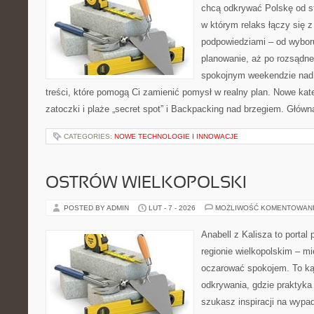
chcą odkrywać Polskę od st
w którym relaks łączy się 
podpowiedziami – od wyboru
planowanie, aż po rozsądne
spokojnym weekendzie nad 
treści, które pomogą Ci zamienić pomysł w realny plan. Nowe kate
zatoczki i plaże „secret spot” i Backpacking nad brzegiem. Główn
CATEGORIES:
NOWE TECHNOLOGIE I INNOWACJE
OSTRÓW WIELKOPOLSKI
POSTED BY ADMIN
LUT - 7 - 2026
MOŻLIWOŚĆ KOMENTOWAN
Anabell z Kalisza to portal
regionie wielkopolskim – mie
oczarować spokojem. To ką
odkrywania, gdzie praktyka ł
szukasz inspiracji na wypad