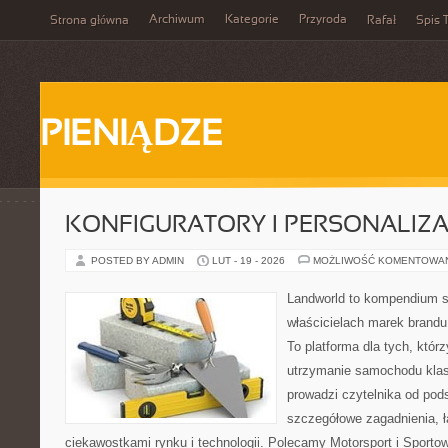
Archiwum
Kategorie
Przyroda
Strona główna
Rafał
Spis T
PIENIĄDZE
KONFIGURATORY I PERSONALIZA
POSTED BY ADMIN
LUT - 19 - 2026
MOŻLIWOŚĆ KOMENTOWA
Landworld to kompendium s
właścicielach marek brandu
To platforma dla tych, któr
utrzymanie samochodu klas
prowadzi czytelnika od pod
szczegółowe zagadnienia, 
ciekawostkami rynku i technologii. Polecamy Motorsport i Sport