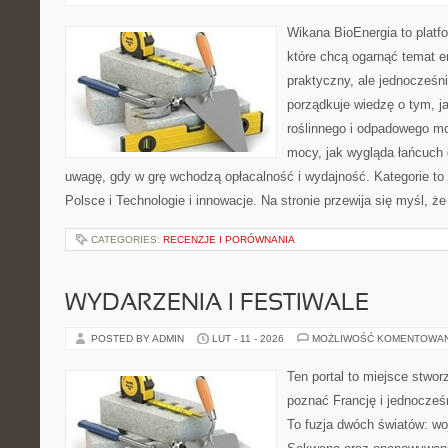
Wikana BioEnergia to platf
które chcą ogarnąć temat e
praktyczny, ale jednocześni
porządkuje wiedzę o tym, 
roślinnego i odpadowego mo
mocy, jak wygląda łańcuch 
uwagę, gdy w grę wchodzą opłacalność i wydajność. Kategorie to
Polsce i Technologie i innowacje. Na stronie przewija się myśl, że
CATEGORIES:
RECENZJE I PORÓWNANIA
WYDARZENIA I FESTIWALE
POSTED BY ADMIN
LUT - 11 - 2026
MOŻLIWOŚĆ KOMENTOWA
Ten portal to miejsce stwor
poznać Francję i jednocześ
To fuzja dwóch światów: wo