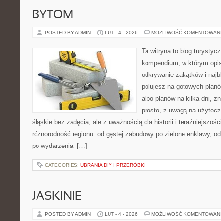
BYTOM
POSTED BY ADMIN
LUT - 4 - 2026
MOŻLIWOŚĆ KOMENTOWAN
Ta witryna to blog turysty
kompendium, w którym opi
odkrywanie zakątków i najbl
polujesz na gotowych plan
albo planów na kilka dni, z
prosto, z uwagą na użytec
śląskie bez zadęcia, ale z uważnością dla historii i teraźniejszoś
różnorodność regionu: od gęstej zabudowy po zielone enklawy, od
po wydarzenia. […]
CATEGORIES:
UBRANIA DIY I PRZERÓBKI
JASKINIE
POSTED BY ADMIN
LUT - 4 - 2026
MOŻLIWOŚĆ KOMENTOWAN