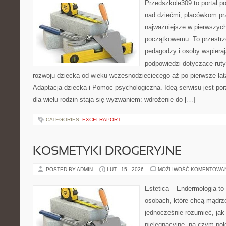
Przedszkole309 to portal 
nad dziećmi, placówkom pr
najważniejsze w pierwszych
początkowemu. To przestrz
pedagodzy i osoby wspieraj
podpowiedzi dotyczące rut
rozwoju dziecka od wieku wczesnodziecięcego aż po pierwsze lat
Adaptacja dziecka i Pomoc psychologiczna. Ideą serwisu jest po
dla wielu rodzin stają się wyzwaniem: wdrożenie do […]
CATEGORIES:
EXCELRAPORT
KOSMETYKI DROGERYJNE
POSTED BY ADMIN
LUT - 15 - 2026
MOŻLIWOŚĆ KOMENTOWA
Estetica – Endermologia to
osobach, które chcą mądrze
jednocześnie rozumieć, jak 
pielęgnacyjne, na czym pol