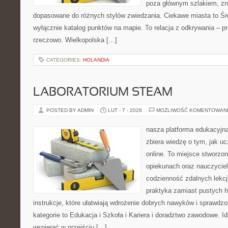
poza głównym szlakiem, zna
dopasowane do różnych stylów zwiedzania. Ciekawe miasta to Śre
wyłącznie katalog punktów na mapie. To relacja z odkrywania – p
rzeczowo. Wielkopolska […]
CATEGORIES:
HOLANDIA
LABORATORIUM STEAM
POSTED BY ADMIN
LUT - 7 - 2026
MOŻLIWOŚĆ KOMENTOWAN
nasza platforma edukacyjna
zbiera wiedzę o tym, jak u
online. To miejsce stworzo
opiekunach oraz nauczyciel
codzienność zdalnych lekcji.
praktyka zamiast pustych h
instrukcje, które ułatwiają wdrożenie dobrych nawyków i sprawdz
kategorie to Edukacja i Szkoła i Kariera i doradztwo zawodowe. Id
wspierać w przejściu […]