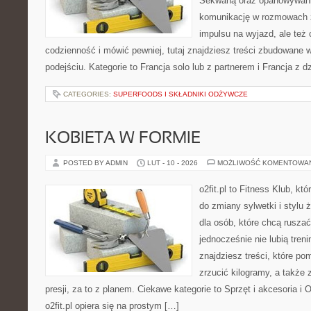
Sekwaną oraz opanowywania
komunikację w rozmowach z
impulsu na wyjazd, ale też
codzienność i mówić pewniej, tutaj znajdziesz treści zbudowane
podejściu. Kategorie to Francja solo lub z partnerem i Francja z 
CATEGORIES:
SUPERFOODS I SKŁADNIKI ODŻYWCZE
KOBIETA W FORMIE
POSTED BY ADMIN
LUT - 10 - 2026
MOŻLIWOŚĆ KOMENTOWA
o2fit.pl to Fitness Klub, kt
do zmiany sylwetki i stylu 
dla osób, które chcą ruszać
jednocześnie nie lubią treni
znajdziesz treści, które p
zrzucić kilogramy, a także
presji, za to z planem. Ciekawe kategorie to Sprzęt i akcesoria i 
o2fit.pl opiera się na prostym […]