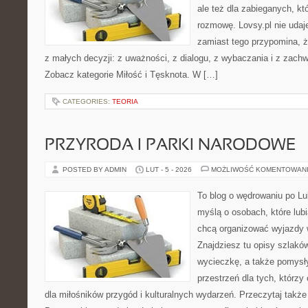
ale też dla zabieganych, k
rozmowę. Lovsy.pl nie udaj
zamiast tego przypomina, że
z małych decyzji: z uważności, z dialogu, z wybaczania i z zachw
Zobacz kategorie Miłość i Tęsknota. W […]
CATEGORIES:
TEORIA
PRZYRODA I PARKI NARODOWE
POSTED BY ADMIN
LUT - 5 - 2026
MOŻLIWOŚĆ KOMENTOWAN
To blog o wędrowaniu po Lu
myślą o osobach, które lub
chcą organizować wyjazdy
Znajdziesz tu opisy szlaków
wycieczkę, a także pomysł
przestrzeń dla tych, którzy
dla miłośników przygód i kulturalnych wydarzeń. Przeczytaj także