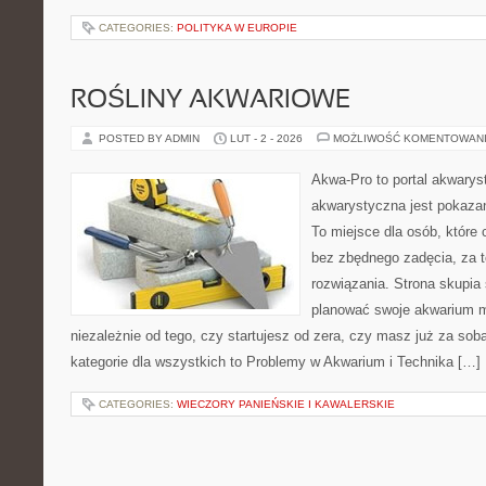
CATEGORIES:
POLITYKA W EUROPIE
ROŚLINY AKWARIOWE
POSTED BY ADMIN
LUT - 2 - 2026
MOŻLIWOŚĆ KOMENTOWAN
Akwa-Pro to portal akwarys
akwarystyczna jest pokazan
To miejsce dla osób, które 
bez zbędnego zadęcia, za t
rozwiązania. Strona skupia
planować swoje akwarium m
niezależnie od tego, czy startujesz od zera, czy masz już za sob
kategorie dla wszystkich to Problemy w Akwarium i Technika […]
CATEGORIES:
WIECZORY PANIEŃSKIE I KAWALERSKIE