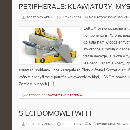
PERIPHERALS: KLAWIATURY, MY
POSTED BY ADMIN
LUT - 6 - 2026
MOŻLIWOŚĆ KOMENTOWAN
LAKOM to nowoczesna str
komponentom PC oraz napr
działają nam w codziennych
stworzone z myślą o osoba
trafne decyzje, a także o ty
realnego wsparcia wtedy, 
sprawiać problemy. Inne kategorie to Płyty główne i Sprzęt dla tw
którym specyfikacje potrafią wprowadzić w błąd, LAKOM stawia n
Zamiast pustych […]
CATEGORIES:
ZAWODY I WYDARZENIA
SIECI DOMOWE I WI-FI
POSTED BY ADMIN
LUT - 6 - 2026
MOŻLIWOŚĆ KOMENTOWAN