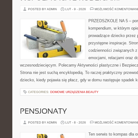
POSTED BY ADMIN
LUT - 9 - 2026
MOŻLIWOŚĆ KOMENTOWAN
PRZEDSZKOLE NA 5 – portal
kompendium, w którym opi
prowadzące dziecko przez 
przystępne inspiracje. Stro
codzienności związanych z
emocjami, relacjami oraz d
wczesnodziecięcym. Polecamy Aktywności plastyczne i Bezpiecz
Strona nie jest suchą encyklopedią. To raczej praktyczny przewod
dziecko, kiedy pojawia się płacz, gdy w domu następuje spadek ko
CATEGORIES:
DOMOWE URZĄDZENIA BEAUTY
PENSJONATY
POSTED BY ADMIN
LUT - 8 - 2026
MOŻLIWOŚĆ KOMENTOWAN
Ten serwis to kompas dla o