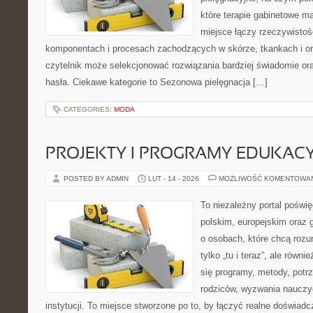
które terapie gabinetowe ma
miejsce łączy rzeczywistoś
komponentach i procesach zachodzących w skórze, tkankach i or
czytelnik może selekcjonować rozwiązania bardziej świadomie o
hasła. Ciekawe kategorie to Sezonowa pielęgnacja […]
CATEGORIES:
MODA
PROJEKTY I PROGRAMY EDUKAC
POSTED BY ADMIN
LUT - 14 - 2026
MOŻLIWOŚĆ KOMENTOWA
To niezależny portal poświę
polskim, europejskim oraz 
o osobach, które chcą rozum
tylko „tu i teraz”, ale równ
się programy, metody, potr
rodziców, wyzwania nauczyci
instytucji. To miejsce stworzone po to, by łączyć realne doświadcz