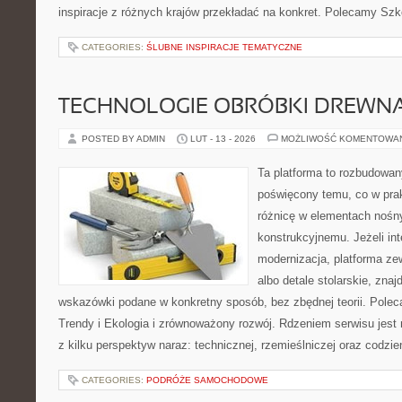
inspiracje z różnych krajów przekładać na konkret. Polecamy Szk
CATEGORIES:
ŚLUBNE INSPIRACJE TEMATYCZNE
TECHNOLOGIE OBRÓBKI DREWN
POSTED BY ADMIN
LUT - 13 - 2026
MOŻLIWOŚĆ KOMENTOWA
Ta platforma to rozbudowan
poświęcony temu, co w prak
różnicę w elementach nośn
konstrukcyjnemu. Jeżeli in
modernizacja, platforma ze
albo detale stolarskie, znaj
wskazówki podane w konkretny sposób, bez zbędnej teorii. Poleca
Trendy i Ekologia i zrównoważony rozwój. Rdzeniem serwisu jest 
z kilku perspektyw naraz: technicznej, rzemieślniczej oraz codzie
CATEGORIES:
PODRÓŻE SAMOCHODOWE