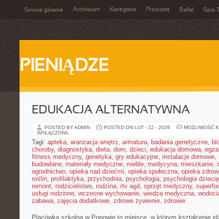
Archiwum
Kategorie
Przyroda
Strona główna
Rafał
Spis T
PIENIĄDZE
EDUKACJA ALTERNATYWNA
POSTED BY ADMIN
POSTED ON LUT - 12 - 2026
MOŻLIWOŚĆ 
WYŁĄCZONA
Tagi:
apteka
,
aranżacja wnętrz
,
armatura
,
badania genetyczne
,
bi
choroby
,
diagnostyka
,
dieta
,
dom
,
dzieci
,
edukacja domowa
,
egza
fitness medyczny
,
genetyka
,
gry edukacyjne
,
instalacje domowe
,
budowlane
,
materiały medyczne
,
meble
,
medycyna
,
mieszkanie
,
ogrodnictwo
,
opieka nad dziećmi
,
opieka społeczna
,
opieka zdrow
roślin
,
profilaktyka
,
przychodnia
,
psychologia
,
psychologia dzieci
remont
,
rodzicielstwo
,
rodzina
,
rtv agd
,
sprzęt medyczny
,
superfo
usługi rodzinne
,
wczesne wychowanie
,
wiedza medyczna
,
wodoci
zabawa
,
zajęcia dodatkowe
,
zdrowe żywienie
,
zdrowie
Placówka szkolna w Popowie to miejsce, w którym kształcenie id