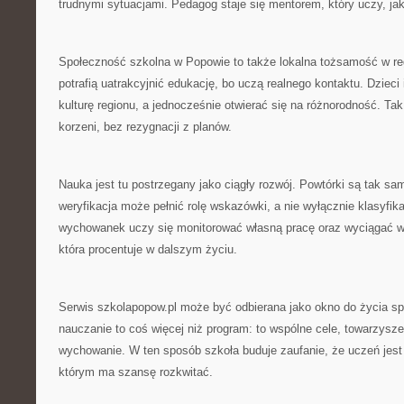
trudnymi sytuacjami. Pedagog staje się mentorem, który uczy, ja
Społeczność szkolna w Popowie to także lokalna tożsamość w reg
potrafią uatrakcyjnić edukację, bo uczą realnego kontaktu. Dziec
kulturę regionu, a jednocześnie otwierać się na różnorodność. T
korzeni, bez rezygnacji z planów.
Nauka jest tu postrzegany jako ciągły rozwój. Powtórki są tak s
weryfikacja może pełnić rolę wskazówki, a nie wyłącznie klasyfika
wychowanek uczy się monitorować własną pracę oraz wyciągać wn
która procentuje w dalszym życiu.
Serwis szkolapopow.pl może być odbierana jako okno do życia sp
nauczanie to coś więcej niż program: to wspólne cele, towarzysz
wychowanie. W ten sposób szkoła buduje zaufanie, że uczeń jes
którym ma szansę rozkwitać.