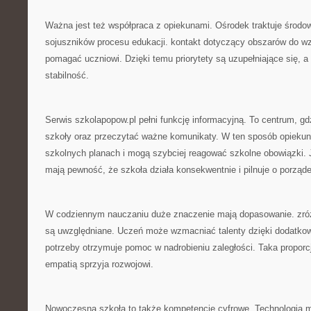
Ważna jest też współpraca z opiekunami. Ośrodek traktuje środow
sojuszników procesu edukacji. kontakt dotyczący obszarów do wz
pomagać uczniowi. Dzięki temu priorytety są uzupełniające się, 
stabilność.
Serwis szkolapopow.pl pełni funkcję informacyjną. To centrum, g
szkoły oraz przeczytać ważne komunikaty. W ten sposób opiekuno
szkolnych planach i mogą szybciej reagować szkolne obowiązki.
mają pewność, że szkoła działa konsekwentnie i pilnuje o porząd
W codziennym nauczaniu duże znaczenie mają dopasowanie. zró
są uwzględniane. Uczeń może wzmacniać talenty dzięki dodatko
potrzeby otrzymuje pomoc w nadrobieniu zaległości. Taka propo
empatią sprzyja rozwojowi.
Nowoczesna szkoła to także kompetencje cyfrowe. Technologia m