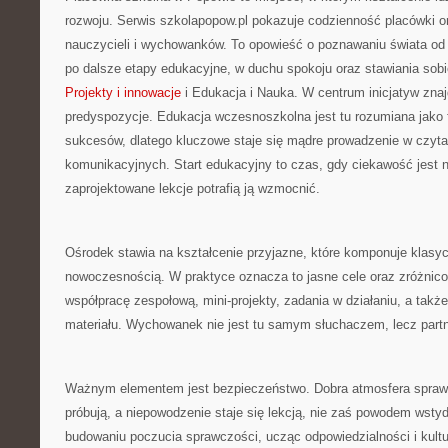
rozwoju. Serwis szkolapopow.pl pokazuje codzienność placówki or
nauczycieli i wychowanków. To opowieść o poznawaniu świata o
po dalsze etapy edukacyjne, w duchu spokoju oraz stawiania sobi
Projekty i innowacje
i Edukacja i Nauka. W centrum inicjatyw znaj
predyspozycje. Edukacja wczesnoszkolna jest tu rozumiana jako
sukcesów, dlatego kluczowe staje się mądre prowadzenie w czyta
komunikacyjnych. Start edukacyjny to czas, gdy ciekawość jest 
zaprojektowane lekcje potrafią ją wzmocnić.
Ośrodek stawia na kształcenie przyjazne, które komponuje klasy
nowoczesnością. W praktyce oznacza to jasne cele oraz zróżnic
współpracę zespołową, mini-projekty, zadania w działaniu, a tak
materiału. Wychowanek nie jest tu samym słuchaczem, lecz par
Ważnym elementem jest bezpieczeństwo. Dobra atmosfera sprawi
próbują, a niepowodzenie staje się lekcją, nie zaś powodem wst
budowaniu poczucia sprawczości, ucząc odpowiedzialności i kultur