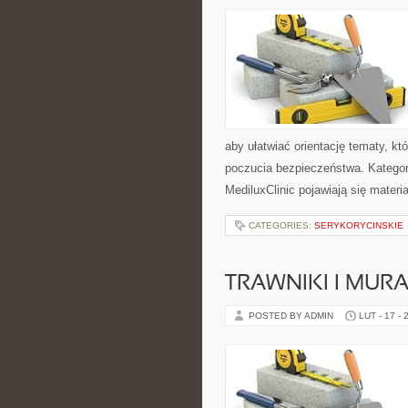
aby ułatwiać orientację tematy, k
poczucia bezpieczeństwa. Kategori
MediluxClinic pojawiają się mater
CATEGORIES:
SERYKORYCINSKIE
TRAWNIKI I MUR
POSTED BY ADMIN
LUT - 17 - 