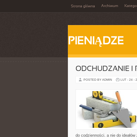
Archiwum
Katego
Strona główna
PIENIĄDZE
ODCHUDZANIE I
POSTED BY ADMIN
LUT - 24 - 
do codzienności, a nie do ideałów 