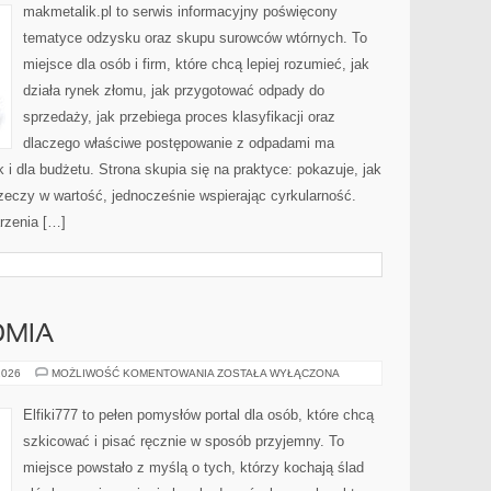
makmetalik.pl to serwis informacyjny poświęcony
tematyce odzysku oraz skupu surowców wtórnych. To
miejsce dla osób i firm, które chcą lepiej rozumieć, jak
działa rynek złomu, jak przygotować odpady do
sprzedaży, jak przebiega proces klasyfikacji oraz
dlaczego właściwe postępowanie z odpadami ma
k i dla budżetu. Strona skupia się na praktyce: pokazuje, jak
zeczy w wartość, jednocześnie wspierając cyrkularność.
rzenia […]
OMIA
PORTRET
2026
MOŻLIWOŚĆ KOMENTOWANIA
ZOSTAŁA WYŁĄCZONA
I
ANATOMIA
Elfiki777 to pełen pomysłów portal dla osób, które chcą
szkicować i pisać ręcznie w sposób przyjemny. To
miejsce powstało z myślą o tych, którzy kochają ślad