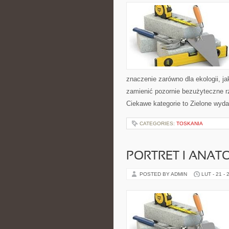
znaczenie zarówno dla ekologii, ja
zamienić pozornie bezużyteczne r
Ciekawe kategorie to Zielone wyda
CATEGORIES:
TOSKANIA
PORTRET I ANAT
POSTED BY ADMIN
LUT - 21 - 