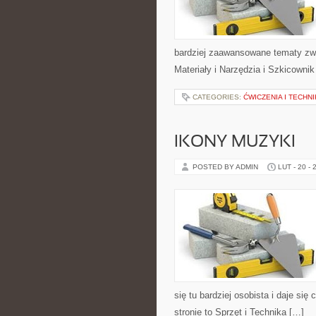
bardziej zaawansowane tematy zwi
Materiały i Narzędzia i Szkicowni
CATEGORIES:
ĆWICZENIA I TECHN
IKONY MUZYKI
POSTED BY ADMIN
LUT - 20 - 
się tu bardziej osobista i daje si
stronie to Sprzęt i Technika […]