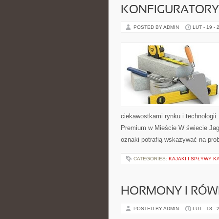
KONFIGURATORY 
POSTED BY ADMIN
LUT - 19 - 
ciekawostkami rynku i technologi
Premium w Mieście W świecie Jagu
oznaki potrafią wskazywać na pro
CATEGORIES:
KAJAKI I SPŁYWY 
HORMONY I RÓ
POSTED BY ADMIN
LUT - 18 - 