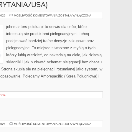
RYTANIA/USA)
AVON
2026
MOŻLIWOŚĆ KOMENTOWANIA
ZOSTAŁA WYŁĄCZONA
(WIELKA
BRYTANIA/USA)
johnmasters-polska.pl to serwis dla osób, które
interesują się produktami pielęgnacyjnymi i chcą
podejmować bardziej trafne decyzje zakupowe oraz
pielęgnacyjne. To miejsce stworzone z myślą o tych,
którzy lubią wiedzieć, co nakładają na ciało, jak działają
składniki i jak budować schemat pielęgnacji bez chaosu
trona skupia się na pielęgnacji rozumianej jako system, w
ż dopasowanie. Polecamy Amorepacific (Korea Południowa) i
IARĘ
MAKMETALIK
2026
MOŻLIWOŚĆ KOMENTOWANIA
ZOSTAŁA WYŁĄCZONA