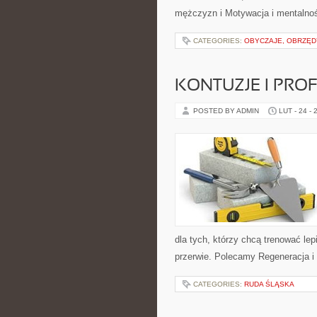
mężczyzn i Motywacja i mentalnoś
CATEGORIES:
OBYCZAJE, OBRZĘD
KONTUZJE I PRO
POSTED BY ADMIN
LUT - 24 - 
dla tych, którzy chcą trenować lep
przerwie. Polecamy Regeneracja i 
CATEGORIES:
RUDA ŚLĄSKA