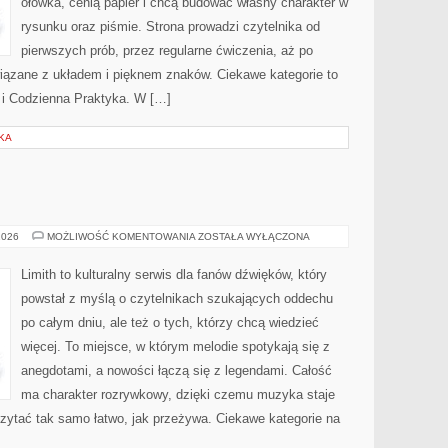
ołówka, cenią papier i chcą budować własny charakter w
rysunku oraz piśmie. Strona prowadzi czytelnika od
pierwszych prób, przez regularne ćwiczenia, aż po
ązane z układem i pięknem znaków. Ciekawe kategorie to
k i Codzienna Praktyka. W […]
IKA
IKONY
2026
MOŻLIWOŚĆ KOMENTOWANIA
ZOSTAŁA WYŁĄCZONA
MUZYKI
Limith to kulturalny serwis dla fanów dźwięków, który
powstał z myślą o czytelnikach szukających oddechu
po całym dniu, ale też o tych, którzy chcą wiedzieć
więcej. To miejsce, w którym melodie spotykają się z
anegdotami, a nowości łączą się z legendami. Całość
ma charakter rozrywkowy, dzięki czemu muzyka staje
ę czytać tak samo łatwo, jak przeżywa. Ciekawe kategorie na