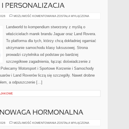
I PERSONALIZACJA
KONFIGURATORY
2026
MOŻLIWOŚĆ KOMENTOWANIA
ZOSTAŁA WYŁĄCZONA
I
PERSONALIZACJA
Landworld to kompendium stworzony z myślą o
właścicielach marek brandu Jaguar oraz Land Rovera.
To platforma dla tych, którzy chcą dokładniej ogarniać
utrzymanie samochodu klasy luksusowej. Strona
prowadzi czytelnika od podstaw po bardziej
szczegółowe zagadnienia, łącząc doświadczenie z
i. Polecamy Motorsport i Sportowe Korzenie i Samochody
arów i Land Roverów liczą się szczegóły. Nawet drobne
blem, a odpuszczenie […]
KAJAKOWE
WNOWAGA HORMONALNA
HORMONY
2026
MOŻLIWOŚĆ KOMENTOWANIA
ZOSTAŁA WYŁĄCZONA
I
RÓWNOWAGA