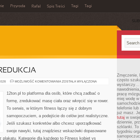
rie
Przyroda
Tagi
Tagi
Rafał
Spis Treści
SUB
 REDUKCJA
Zmęczenie, b
często szuk
ODCHUDZANIE
2026
MOŻLIWOŚĆ KOMENTOWANIA
ZOSTAŁA WYŁĄCZONA
wystarczy… 
I
REDUKCJA
nawodnienia,
12ton.pl to platforma dla osób, które chcą zadbać o
pracę mózgu 
miej wodę w 
formę, zredukować masę ciała oraz wkręcić się w rower.
samochodzie
telefonie lu
To serwis, w którym fitness łączy się z dobrym
już masz. Je
samopoczuciem, a podejście do celów jest realistyczne.
tutaj
w swojej
dziennie, pr
Jeśli szukasz konkretów albo chcesz uporządkować
szklanki. To
swoje nawyki, tutaj znajdziesz wskazówki dopasowane
tygodniu or
samopoczuci
z plakatu. Kategorie dla każdego to Fitness kobiet vs