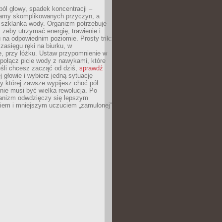
ól głowy, spadek koncentracji –
amy skomplikowanych przyczyn, a
szklanka wody. Organizm potrzebuje
 żeby utrzymać energię, trawienie i
na odpowiednim poziomie. Prosty trik:
zasięgu ręki na biurku, w
, przy łóżku. Ustaw przypomnienie w
b połącz picie wody z nawykami, które
śli chcesz zacząć od dziś,
sprawdź
 głowie i wybierz jedną sytuację
zy której zawsze wypijesz choć pół
 nie musi być wielka rewolucja. Po
ganizm odwdzięczy się lepszym
em i mniejszym uczuciem „zamulonej”