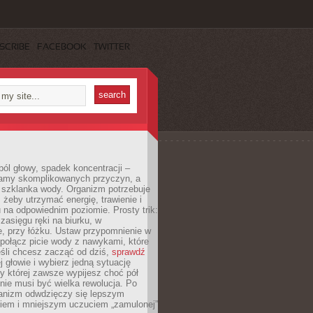
SCRIBE
FACEBOOK
TWITTER
ól głowy, spadek koncentracji –
amy skomplikowanych przyczyn, a
szklanka wody. Organizm potrzebuje
 żeby utrzymać energię, trawienie i
na odpowiednim poziomie. Prosty trik:
zasięgu ręki na biurku, w
, przy łóżku. Ustaw przypomnienie w
b połącz picie wody z nawykami, które
śli chcesz zacząć od dziś,
sprawdź
 głowie i wybierz jedną sytuację
zy której zawsze wypijesz choć pół
 nie musi być wielka rewolucja. Po
ganizm odwdzięczy się lepszym
em i mniejszym uczuciem „zamulonej”