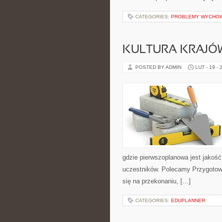
CATEGORIES:
PROBLEMY WYCHO
KULTURA KRAJÓ
POSTED BY ADMIN
LUT - 19 - 
gdzie pierwszoplanowa jest jakość
uczestników. Polecamy Przygotowa
się na przekonaniu, […]
CATEGORIES:
EDUPLANNER