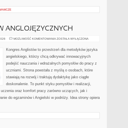
WAWCZE
W ANGLOJĘZYCZNYCH
KULTURA
2026
MOŻLIWOŚĆ KOMENTOWANIA
ZOSTAŁA WYŁĄCZONA
KRAJÓW
ANGLOJĘZYCZNYCH
Kongres Anglistów to przestrzeń dla metodyków języka
angielskiego, którzy chcą odkrywać innowacyjnych
podejść nauczania i wdrażalnych pomysłów do pracy z
uczniami. Strona powstała z myślą o osobach, które
stawiają na rozwój i traktują dydaktykę jako ciągłe
doskonalenie. To punkt styku pomysłów i realizacji,
 uczenia oraz komfort pracy zarówno uczących, jak i
nie do egzaminów i Angielski w podróży. Idea strony opiera