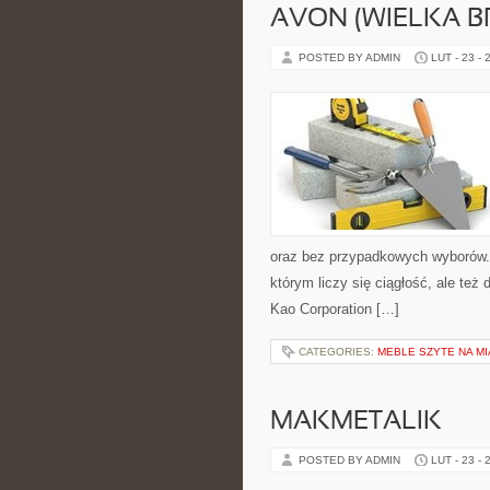
AVON (WIELKA B
POSTED BY ADMIN
LUT - 23 - 
oraz bez przypadkowych wyborów. S
którym liczy się ciągłość, ale te
Kao Corporation […]
CATEGORIES:
MEBLE SZYTE NA M
MAKMETALIK
POSTED BY ADMIN
LUT - 23 - 