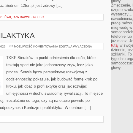
głowy.
Zmęczenie, b
ć. Sednem 12ton.pl jest zdrowy […]
często szuk
wystarczy… 
Y I ŚWIĘTA W DAWNEJ POLSCE
nawodnienia,
pracę mózgu 
miej wodę w 
samochodzie
FILAKTYKA
telefonie lu
już masz. Je
tutaj
w swojej
KONTUZJE
2026
MOŻLIWOŚĆ KOMENTOWANIA
ZOSTAŁA WYŁĄCZONA
dziennie, pr
I
PROFILAKTYKA
szklanki. To
TKKF Sieraków to punkt odniesienia dla osób, które
tygodniu or
samopoczuci
traktują sport nie jako jednorazowy zryw, lecz jako
głowy.
proces. Serwis łączy perspektywę rozwojową z
codziennością: pokazuje, jak budować formę krok po
kroku, jak dbać o profilaktykę oraz jak rozwijać
umiejętności w duchu świadomej rywalizacji. To miejsce
iej, niezależnie od tego, czy są na etapie powrotu po
odpoczynek i Kontuzje i profilaktyka. W centrum […]