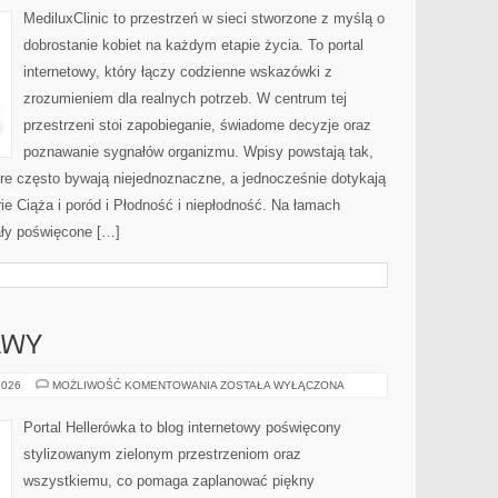
HORMONALNA
MediluxClinic to przestrzeń w sieci stworzone z myślą o
dobrostanie kobiet na każdym etapie życia. To portal
internetowy, który łączy codzienne wskazówki z
zrozumieniem dla realnych potrzeb. W centrum tej
przestrzeni stoi zapobieganie, świadome decyzje oraz
poznawanie sygnałów organizmu. Wpisy powstają tak,
tóre często bywają niejednoznaczne, a jednocześnie dotykają
e Ciąża i poród i Płodność i niepłodność. Na łamach
iały poświęcone […]
AWY
TRAWNIKI
2026
MOŻLIWOŚĆ KOMENTOWANIA
ZOSTAŁA WYŁĄCZONA
I
MURAWY
Portal Hellerówka to blog internetowy poświęcony
stylizowanym zielonym przestrzeniom oraz
wszystkiemu, co pomaga zaplanować piękny