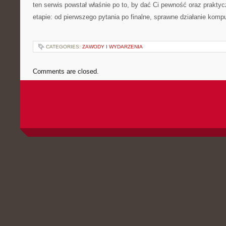
ten serwis powstał właśnie po to, by dać Ci pewność oraz prakt
etapie: od pierwszego pytania po finalne, sprawne działanie kompu
CATEGORIES:
ZAWODY I WYDARZENIA
Comments are closed.