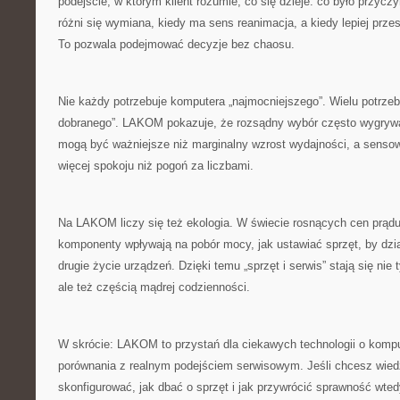
podejście, w którym klient rozumie, co się dzieje: co było przycz
różni się wymiana, kiedy ma sens reanimacja, a kiedy lepiej prze
To pozwala podejmować decyzje bez chaosu.
Nie każdy potrzebuje komputera „najmocniejszego”. Wielu potrzebu
dobranego”. LAKOM pokazuje, że rozsądny wybór często wygrywa
mogą być ważniejsze niż marginalny wzrost wydajności, a sensow
więcej spokoju niż pogoń za liczbami.
Na LAKOM liczy się też ekologia. W świecie rosnących cen prądu
komponenty wpływają na pobór mocy, jak ustawiać sprzęt, by dział
drugie życie urządzeń. Dzięki temu „sprzęt i serwis” stają się ni
ale też częścią mądrej codzienności.
W skrócie: LAKOM to przystań dla ciekawych technologii o kompu
porównania z realnym podejściem serwisowym. Jeśli chcesz wiedz
skonfigurować, jak dbać o sprzęt i jak przywrócić sprawność wtedy