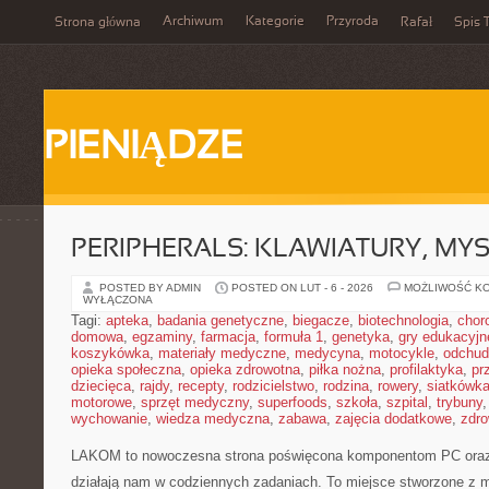
Archiwum
Kategorie
Przyroda
Strona główna
Rafał
Spis T
PIENIĄDZE
PERIPHERALS: KLAWIATURY, MY
POSTED BY ADMIN
POSTED ON LUT - 6 - 2026
MOŻLIWOŚĆ K
WYŁĄCZONA
Tagi:
apteka
,
badania genetyczne
,
biegacze
,
biotechnologia
,
chor
domowa
,
egzaminy
,
farmacja
,
formuła 1
,
genetyka
,
gry edukacyjn
koszykówka
,
materiały medyczne
,
medycyna
,
motocykle
,
odchud
opieka społeczna
,
opieka zdrowotna
,
piłka nożna
,
profilaktyka
,
pr
dziecięca
,
rajdy
,
recepty
,
rodzicielstwo
,
rodzina
,
rowery
,
siatkówk
motorowe
,
sprzęt medyczny
,
superfoods
,
szkoła
,
szpital
,
trybuny
wychowanie
,
wiedza medyczna
,
zabawa
,
zajęcia dodatkowe
,
zdro
LAKOM to nowoczesna strona poświęcona komponentom PC oraz
działają nam w codziennych zadaniach. To miejsce stworzone z m