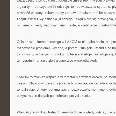
Dużą częścią LAKOM jest podejście „mniej teorii, więcej praktyki”
się na tym, co użytkownik odczuje: tempo włączania systemu, p
pewność w pracy, kulturę pracy zestawu, a także termikę podcz
znajdziesz też wyjaśnienia „dlaczego”: skąd biorą się przycięcia,
bottleneck, kiedy warto wymienić pastę, a kiedy lepiej przebudo
Opis serwisu komputerowego w LAKOM to nie tylko hasło, ale pode
rozpoznanie problemu, wycena, a potem usunięcie usterki albo u
to pomoc w sytuacjach, gdy komputer nie startuje, restartuje się, 
temperatury, pracuje zbyt głośno albo wyświetla błędy.
LAKOM to również wsparcie w tematach software’owych, bo syst
części. Dlatego w opisach i poradach pojawiają się zagadnienia ta
aktualizacje, drivery, optymalizacja, bezpieczeństwo, higiena cyf
odzyskiwanie danych po niefortunnym zdarzeniu.
Wielu użytkowników trafia do serwisu dopiero wtedy, gdy sytuacj