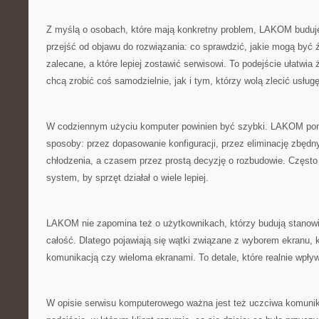
Z myślą o osobach, które mają konkretny problem, LAKOM buduje 
przejść od objawu do rozwiązania: co sprawdzić, jakie mogą być źr
zalecane, a które lepiej zostawić serwisowi. To podejście ułatwi
chcą zrobić coś samodzielnie, jak i tym, którzy wolą zlecić usługę
W codziennym użyciu komputer powinien być szybki. LAKOM pom
sposoby: przez dopasowanie konfiguracji, przez eliminację zbędn
chłodzenia, a czasem przez prostą decyzję o rozbudowie. Częst
system, by sprzęt działał o wiele lepiej.
LAKOM nie zapomina też o użytkownikach, którzy budują stanowis
całość. Dlatego pojawiają się wątki związane z wyborem ekranu, k
komunikacją czy wieloma ekranami. To detale, które realnie wpływ
W opisie serwisu komputerowego ważna jest też uczciwa komun