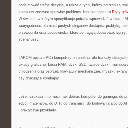
podejmować trafne decyzje, a także o tych, którzy potrzebują rea
komputer zaczyna sprawiać problemy. Inne kategorie to
Płyty głó
W świecie, w którym specyfikacje potrafią wprowadzić w błąd, L
wiarygodność. Zamiast pustych sloganów dostajesz praktykę: po
przewodniki oraz podpowiedzi, które pomagają dopasować sprzęt 
scenariuszy.
LAKOM opisuje PC i komputery przenośne, ale też cały ekosystem
układy graficzne, kości RAM, dyski SSD, twarde dyski, mainboa
chłodzenia oraz osprzęt: klawiatury mechaniczne, myszki, ekran
czy drukujące kombajny.
Jeżeli szukasz informacji, jak dobrać komputer do gamingu, do pr
edycji materiałów, do DTP, do transmisji, do kodowania albo do A
i praktyczne przykłady.