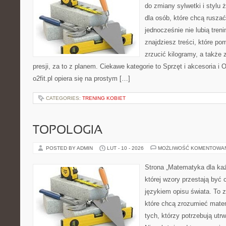
do zmiany sylwetki i stylu 
dla osób, które chcą ruszać
jednocześnie nie lubią treni
znajdziesz treści, które p
zrzucić kilogramy, a także
presji, za to z planem. Ciekawe kategorie to Sprzęt i akcesoria i 
o2fit.pl opiera się na prostym […]
CATEGORIES:
TRENING KOBIET
TOPOLOGIA
POSTED BY ADMIN
LUT - 10 - 2026
MOŻLIWOŚĆ KOMENTOWA
Strona „Matematyka dla każ
której wzory przestają być 
językiem opisu świata. To z
które chcą zrozumieć mate
tych, którzy potrzebują utr