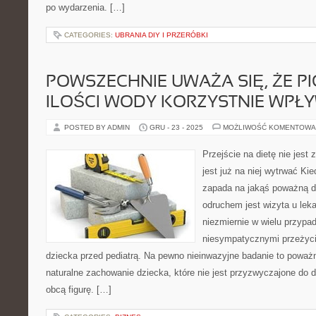
po wydarzenia. […]
CATEGORIES:
UBRANIA DIY I PRZERÓBKI
POWSZECHNIE UWAŻA SIĘ, ŻE PI
ILOŚCI WODY KORZYSTNIE WPŁ
POSTED BY ADMIN
GRU - 23 - 2025
MOŻLIWOŚĆ KOMENTOWA
Przejście na dietę nie jest 
jest już na niej wytrwać Ki
zapada na jakąś poważną d
odruchem jest wizyta u lek
niezmiernie w wielu przypad
niesympatycznymi przeżyc
dziecka przed pediatrą. Na pewno nieinwazyjne badanie to poważ
naturalne zachowanie dziecka, które nie jest przyzwyczajone do 
obcą figurę. […]