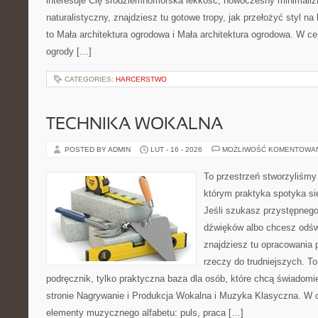
interesuje Cię śródziemnomorska lekkość, nowoczesny minimaliz
naturalistyczny, znajdziesz tu gotowe tropy, jak przełożyć styl na
to Mała architektura ogrodowa i Mała architektura ogrodowa. W c
ogrody […]
CATEGORIES:
HARCERSTWO
TECHNIKA WOKALNA
POSTED BY ADMIN
LUT - 16 - 2026
MOŻLIWOŚĆ KOMENTOWA
To przestrzeń stworzyliśmy
którym praktyka spotyka si
Jeśli szukasz przystępneg
dźwięków albo chcesz odśw
znajdziesz tu opracowania
rzeczy do trudniejszych. To
podręcznik, tylko praktyczna baza dla osób, które chcą świadomie
stronie Nagrywanie i Produkcja Wokalna i Muzyka Klasyczna. W 
elementy muzycznego alfabetu: puls, praca […]