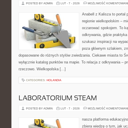
POSTED BY ADMIN
LUT - 7 - 2026
MOŻLIWOŚĆ KOMENTOWAN
Anabell z Kalisza to portal
regionie wielkopolskim – mie
oczarować spokojem. To ką
odkrywania, gdzie praktyka ł
szukasz inspiracji na wypad
poza głównym szlakiem, zna
dopasowane do różnych stylów zwiedzania. Ciekawe miasta to Śre
wyłącznie katalog punktów na mapie. To relacja z odkrywania – p
rzeczowo. Wielkopolska […]
CATEGORIES:
HOLANDIA
LABORATORIUM STEAM
POSTED BY ADMIN
LUT - 7 - 2026
MOŻLIWOŚĆ KOMENTOWAN
nasza platforma edukacyjna
zbiera wiedzę o tym, jak u