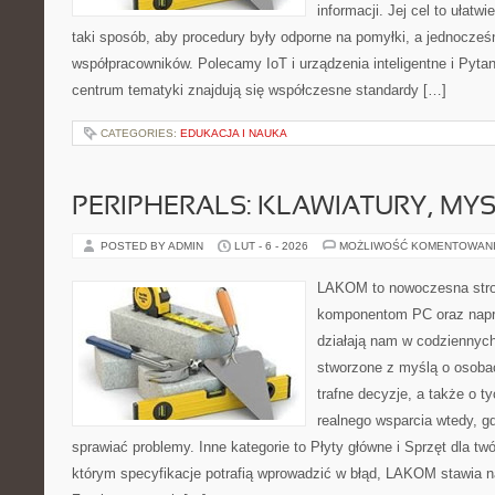
informacji. Jej cel to ułatwi
taki sposób, aby procedury były odporne na pomyłki, a jednocześn
współpracowników. Polecamy IoT i urządzenia inteligentne i Pyta
centrum tematyki znajdują się współczesne standardy […]
CATEGORIES:
EDUKACJA I NAUKA
PERIPHERALS: KLAWIATURY, MY
POSTED BY ADMIN
LUT - 6 - 2026
MOŻLIWOŚĆ KOMENTOWAN
LAKOM to nowoczesna str
komponentom PC oraz napr
działają nam w codziennych
stworzone z myślą o osoba
trafne decyzje, a także o ty
realnego wsparcia wtedy, 
sprawiać problemy. Inne kategorie to Płyty główne i Sprzęt dla tw
którym specyfikacje potrafią wprowadzić w błąd, LAKOM stawia n