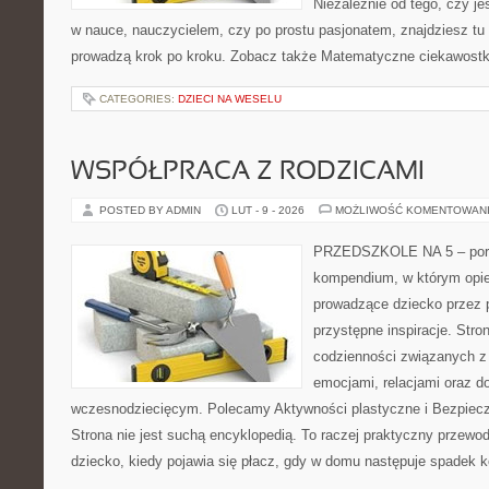
Niezależnie od tego, czy j
w nauce, nauczycielem, czy po prostu pasjonatem, znajdziesz tu 
prowadzą krok po kroku. Zobacz także Matematyczne ciekawostki 
CATEGORIES:
DZIECI NA WESELU
WSPÓŁPRACA Z RODZICAMI
POSTED BY ADMIN
LUT - 9 - 2026
MOŻLIWOŚĆ KOMENTOWAN
PRZEDSZKOLE NA 5 – portal
kompendium, w którym opi
prowadzące dziecko przez 
przystępne inspiracje. Stro
codzienności związanych z
emocjami, relacjami oraz d
wczesnodziecięcym. Polecamy Aktywności plastyczne i Bezpiecz
Strona nie jest suchą encyklopedią. To raczej praktyczny przewod
dziecko, kiedy pojawia się płacz, gdy w domu następuje spadek ko