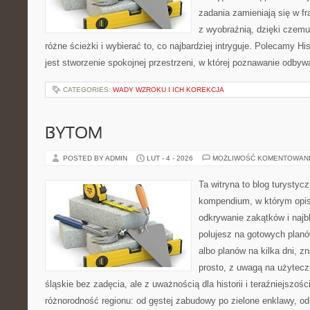
zadania zamieniają się w fr
z wyobraźnią, dzięki czem
różne ścieżki i wybierać to, co najbardziej intryguje. Polecamy Hi
jest stworzenie spokojnej przestrzeni, w której poznawanie odbyw
CATEGORIES:
WADY WZROKU I ICH KOREKCJA
BYTOM
POSTED BY ADMIN
LUT - 4 - 2026
MOŻLIWOŚĆ KOMENTOWAN
Ta witryna to blog turysty
kompendium, w którym opi
odkrywanie zakątków i najbl
polujesz na gotowych plan
albo planów na kilka dni, z
prosto, z uwagą na użytec
śląskie bez zadęcia, ale z uważnością dla historii i teraźniejszoś
różnorodność regionu: od gęstej zabudowy po zielone enklawy, od