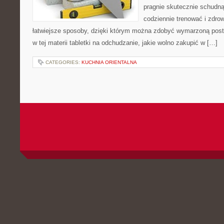
pragnie skutecznie schudn
codziennie trenować i zdrow
łatwiejsze sposoby, dzięki którym można zdobyć wymarzoną post
w tej materii tabletki na odchudzanie, jakie wolno zakupić w […]
CATEGORIES:
KUCHNIA ORIENTALNA