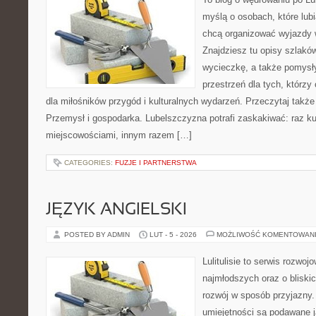
myślą o osobach, które lub
chcą organizować wyjazdy
Znajdziesz tu opisy szlaków
wycieczkę, a także pomysł
przestrzeń dla tych, którzy
dla miłośników przygód i kulturalnych wydarzeń. Przeczytaj także
Przemysł i gospodarka. Lubelszczyzna potrafi zaskakiwać: raz ku
miejscowościami, innym razem […]
CATEGORIES:
FUZJE I PARTNERSTWA
JĘZYK ANGIELSKI
POSTED BY ADMIN
LUT - 5 - 2026
MOŻLIWOŚĆ KOMENTOWAN
Lulitulisie to serwis rozwo
najmłodszych oraz o bliski
rozwój w sposób przyjazny.
umiejętności są podawane 