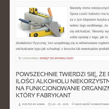
Niestety mimo notorycznych 
Spora cześć ludności ma t
że z tym kłopotem boryka s
wobec tego osobliwego, że c
się odchudzać. Niestety wył
sobie sprawę z tego, jak to
działalności fizycznej, inni uzupełniają się w reklamowane supl
odchudzanie typu jak schudnąć z brzucha lub ewentualnie produkt
CATEGORIES:
SPRZĘT DO WYPIEKU PIZZY
POWSZECHNIE TWIERDZI SIĘ, ŻE 
ILOŚCI ALKOHOLU NIEKORZYST
NA FUNKCJONOWANIE ORGANIZ
KTÓRY FABRYKANT
POSTED BY ADMIN
LIS - 25 - 2025
MOŻLIWOŚĆ KOMENTOWAN