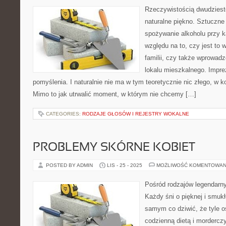
Rzeczywistością dwudziest
naturalne piękno. Sztuczne
spożywanie alkoholu przy k
względu na to, czy jest to 
familii, czy także wprowad
lokalu mieszkalnego. Imprez
pomyślenia. I naturalnie nie ma w tym teoretycznie nic złego, w k
Mimo to jak utrwalić moment, w którym nie chcemy […]
CATEGORIES:
RODZAJE GŁOSÓW I REJESTRY WOKALNE
PROBLEMY SKÓRNE KOBIET
POSTED BY ADMIN
LIS - 25 - 2025
MOŻLIWOŚĆ KOMENTOWAN
Pośród rodzajów legendarny
Każdy śni o pięknej i smukł
samym co dziwić, że tyle o
codzienną dietą i mordercz