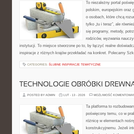
To niezależny portal poświę
polskim, europejskim oraz 
o osobach, które chcą rozum
tylko „tu i teraz”, ale równ
się programy, metody, potr
rodziców, wyzwania nauczyci
instytucji. To miejsce stworzone po to, by łączyć realne doświadcz
inspiracje z różnych krajów przekładać na konkret. Polecamy Szk
CATEGORIES:
ŚLUBNE INSPIRACJE TEMATYCZNE
TECHNOLOGIE OBRÓBKI DREWN
POSTED BY ADMIN
LUT - 13 - 2026
MOŻLIWOŚĆ KOMENTOWA
Ta platforma to rozbudowan
poświęcony temu, co w prak
różnicę w elementach nośn
konstrukcyjnemu. Jeżeli in