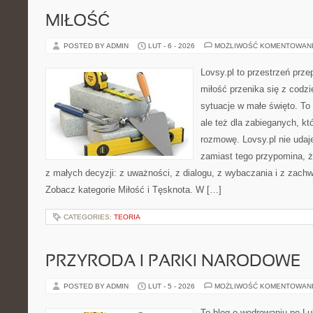
MIŁOŚĆ
POSTED BY ADMIN
LUT - 6 - 2026
MOŻLIWOŚĆ KOMENTOWAN
Lovsy.pl to przestrzeń prz
miłość przenika się z codzi
sytuacje w małe święto. To
ale też dla zabieganych, k
rozmowę. Lovsy.pl nie udaj
zamiast tego przypomina, że
z małych decyzji: z uważności, z dialogu, z wybaczania i z zachw
Zobacz kategorie Miłość i Tęsknota. W […]
CATEGORIES:
TEORIA
PRZYRODA I PARKI NARODOWE
POSTED BY ADMIN
LUT - 5 - 2026
MOŻLIWOŚĆ KOMENTOWAN
To blog o wędrowaniu po Lu