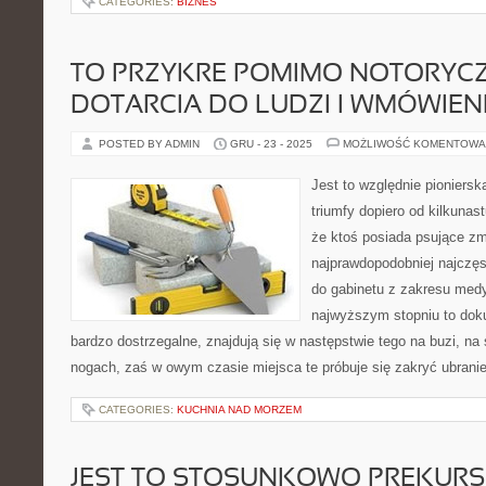
CATEGORIES:
BIZNES
TO PRZYKRE POMIMO NOTORYC
DOTARCIA DO LUDZI I WMÓWIENI
POSTED BY ADMIN
GRU - 23 - 2025
MOŻLIWOŚĆ KOMENTOWA
Jest to względnie pioniersk
triumfy dopiero od kilkunast
że ktoś posiada psujące zmi
najprawdopodobniej najczę
do gabinetu z zakresu med
najwyższym stopniu to dok
bardzo dostrzegalne, znajdują się w następstwie tego na buzi, na 
nogach, zaś w owym czasie miejsca te próbuje się zakryć ubrani
CATEGORIES:
KUCHNIA NAD MORZEM
JEST TO STOSUNKOWO PREKUR