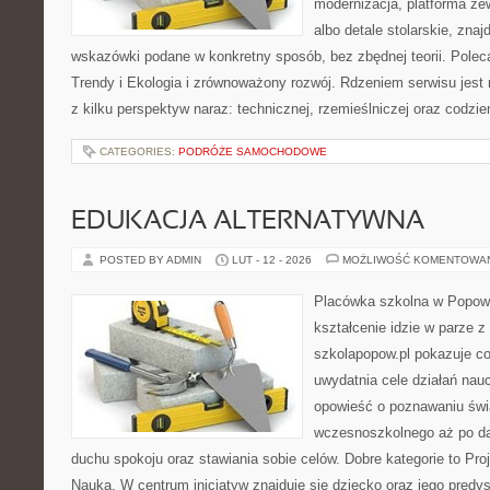
modernizacja, platforma ze
albo detale stolarskie, znaj
wskazówki podane w konkretny sposób, bez zbędnej teorii. Poleca
Trendy i Ekologia i zrównoważony rozwój. Rdzeniem serwisu jest 
z kilku perspektyw naraz: technicznej, rzemieślniczej oraz codzie
CATEGORIES:
PODRÓŻE SAMOCHODOWE
EDUKACJA ALTERNATYWNA
POSTED BY ADMIN
LUT - 12 - 2026
MOŻLIWOŚĆ KOMENTOWA
Placówka szkolna w Popowi
kształcenie idzie w parze 
szkolapopow.pl pokazuje c
uwydatnia cele działań nau
opowieść o poznawaniu świ
wczesnoszkolnego aż po da
duchu spokoju oraz stawiania sobie celów. Dobre kategorie to Proj
Nauka. W centrum inicjatyw znajduje się dziecko oraz jego predy