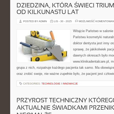
DZIEDZINA, KTÓRA ŚWIECI TRIU
OD KILKUNASTU LAT
POSTED BY ADMIN
LIS - 30 - 2025
MOŻLIWOŚĆ KOMENTOWAN
Witajcie Państwo w saloni
Państwu kosmetyki naturaln
doktor dentysta jest inny 
sprawę, że jakikolwiek pacj
dawnych okresach było moc
www.klinikadentalcare.pl, m
grupa z nich, rozpatruje każdego pacjenta tak samo. Ma obowiąz
oraz zrobić swoje, nie ważne zupełnie było, że pacjent jest człow
CATEGORIES:
TECHNOLOGIE I INNOWACJE
PRZYROST TECHNICZNY KTÓREG
AKTUALNIE ŚWIADKAMI PRZENI