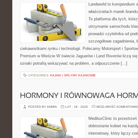
Landworld to kompendium s
właścicielach marek brandu
To platforma dla tych, któr
utrzymanie samochodu klas
prowadzi czytelnika od pod
szczegółowe zagadnienia, 
ciekawostkami rynku i technologii. Polecamy Motorsport i Sport
Premium w Mieście W świecie Jaguarów i Land Roverów liczą się
oznaki potrafią wskazywać na problem, a odpuszczenie […]
CATEGORIES:
KAJAKI I SPŁYWY KAJAKOWE
HORMONY I RÓWNOWAGA HOR
POSTED BY ADMIN
LUT - 18 - 2026
MOŻLIWOŚĆ KOMENTOWA
MediluxClinic to przestrzeń
dobrostanie kobiet na każdy
internetowy, który łączy c