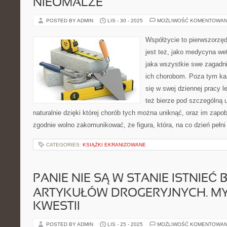
NIEOMALŻE
POSTED BY ADMIN
LIS - 30 - 2025
MOŻLIWOŚĆ KOMENTOWAN
Współżycie to pierwszorzę
jest też, jako medycyna wete
jaka wszystkie swe zagadni
ich chorobom. Poza tym ka
się w swej dziennej pracy 
też bierze pod szczególną u
naturalnie dzięki której chorób tych można uniknąć, oraz im zapo
zgodnie wolno zakomunikować, że figura, która, na co dzień pełni
CATEGORIES:
KSIĄŻKI EKRANIZOWANE
PANIE NIE SĄ W STANIE ISTNIEĆ 
ARTYKUŁÓW DROGERYJNYCH. MY 
KWESTII
POSTED BY ADMIN
LIS - 25 - 2025
MOŻLIWOŚĆ KOMENTOWAN