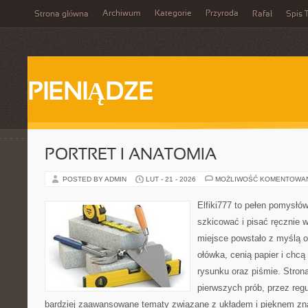
Archiwum
Kategorie
Przyroda
Strona główna
Rafał
Spis T
PIENIĄDZE
PORTRET I ANATOMIA
POSTED BY ADMIN
LUT - 21 - 2026
MOŻLIWOŚĆ KOMENTOWA
Elfiki777 to pełen pomysłów
szkicować i pisać ręcznie 
miejsce powstało z myślą o
ołówka, cenią papier i chc
rysunku oraz piśmie. Stron
pierwszych prób, przez regu
bardziej zaawansowane tematy związane z układem i pięknem zna