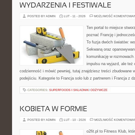
WYDARZENIA I FESTIWALE
POSTED BY ADMIN
LUT - 11 - 2026
MOŻLIWOŚĆ KOMENTOWA
Ten portal to miejsce stwor
poznać Francję i jednocześ
To fuzja dwóch światów: wo
Sekwaną oraz opanowywania
komunikację w rozmowach z
impulsu na wyjazd, ale też
codzienność i mówić pewniej, tutaj znajdziesz treści zbudowane
podejściu. Kategorie to Francja solo lub z partnerem i Francja z 
CATEGORIES:
SUPERFOODS I SKŁADNIKI ODŻYWCZE
KOBIETA W FORMIE
POSTED BY ADMIN
LUT - 10 - 2026
MOŻLIWOŚĆ KOMENTOWA
o2fit.pl to Fitness Klub, kt