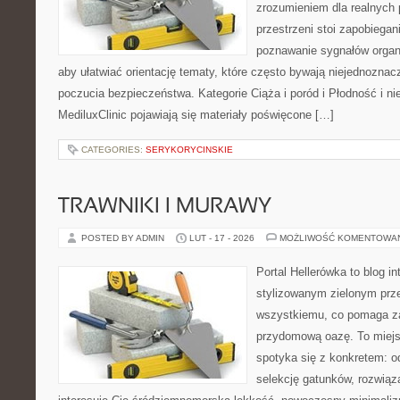
zrozumieniem dla realnych 
przestrzeni stoi zapobiega
poznawanie sygnałów organ
aby ułatwiać orientację tematy, które często bywają niejednoznac
poczucia bezpieczeństwa. Kategorie Ciąża i poród i Płodność i n
MediluxClinic pojawiają się materiały poświęcone […]
CATEGORIES:
SERYKORYCINSKIE
TRAWNIKI I MURAWY
POSTED BY ADMIN
LUT - 17 - 2026
MOŻLIWOŚĆ KOMENTOWA
Portal Hellerówka to blog i
stylizowanym zielonym prz
wszystkiemu, co pomaga z
przydomową oazę. To miejsc
spotyka się z konkretem: o
selekcję gatunków, rozwiąza