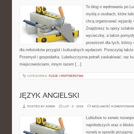
To blog o wędrowaniu po Lu
myślą o osobach, które lub
chcą organizować wyjazdy
Znajdziesz tu opisy szlaków
wycieczkę, a także pomysł
przestrzeń dla tych, którzy
dla miłośników przygód i kulturalnych wydarzeń. Przeczytaj także
Przemysł i gospodarka. Lubelszczyzna potrafi zaskakiwać: raz ku
miejscowościami, innym razem […]
CATEGORIES:
FUZJE I PARTNERSTWA
JĘZYK ANGIELSKI
POSTED BY ADMIN
LUT - 5 - 2026
MOŻLIWOŚĆ KOMENTOWAN
Lulitulisie to serwis rozwo
najmłodszych oraz o bliski
rozwój w sposób przyjazny.