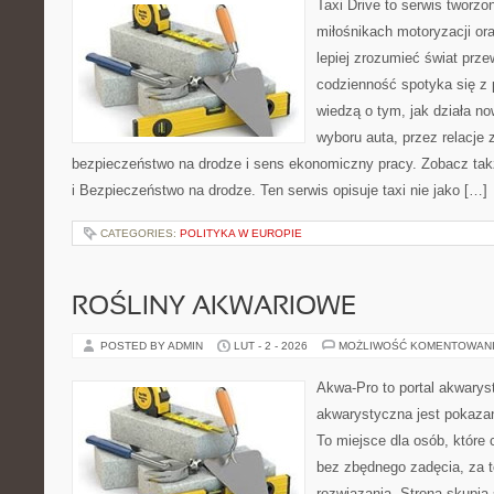
Taxi Drive to serwis tworzo
miłośnikach motoryzacji or
lepiej zrozumieć świat prz
codzienność spotyka się z p
wiedzą o tym, jak działa n
wyboru auta, przez relacje
bezpieczeństwo na drodze i sens ekonomiczny pracy. Zobacz tak
i Bezpieczeństwo na drodze. Ten serwis opisuje taxi nie jako […]
CATEGORIES:
POLITYKA W EUROPIE
ROŚLINY AKWARIOWE
POSTED BY ADMIN
LUT - 2 - 2026
MOŻLIWOŚĆ KOMENTOWAN
Akwa-Pro to portal akwarys
akwarystyczna jest pokazan
To miejsce dla osób, które 
bez zbędnego zadęcia, za t
rozwiązania. Strona skupia