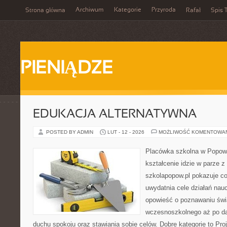
Archiwum
Kategorie
Przyroda
Strona główna
Rafał
Spis T
PIENIĄDZE
EDUKACJA ALTERNATYWNA
POSTED BY ADMIN
LUT - 12 - 2026
MOŻLIWOŚĆ KOMENTOWA
Placówka szkolna w Popowi
kształcenie idzie w parze 
szkolapopow.pl pokazuje c
uwydatnia cele działań nau
opowieść o poznawaniu świ
wczesnoszkolnego aż po da
duchu spokoju oraz stawiania sobie celów. Dobre kategorie to Proj