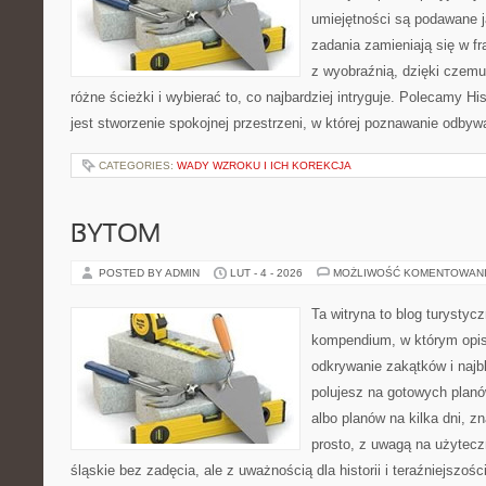
umiejętności są podawane 
zadania zamieniają się w fr
z wyobraźnią, dzięki czem
różne ścieżki i wybierać to, co najbardziej intryguje. Polecamy Hi
jest stworzenie spokojnej przestrzeni, w której poznawanie odbyw
CATEGORIES:
WADY WZROKU I ICH KOREKCJA
BYTOM
POSTED BY ADMIN
LUT - 4 - 2026
MOŻLIWOŚĆ KOMENTOWAN
Ta witryna to blog turysty
kompendium, w którym opi
odkrywanie zakątków i najbl
polujesz na gotowych plan
albo planów na kilka dni, z
prosto, z uwagą na użytec
śląskie bez zadęcia, ale z uważnością dla historii i teraźniejszoś