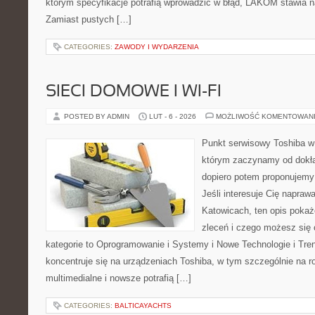
którym specyfikacje potrafią wprowadzić w błąd, LAKOM stawia n
Zamiast pustych […]
CATEGORIES:
ZAWODY I WYDARZENIA
SIECI DOMOWE I WI-FI
POSTED BY ADMIN
LUT - 6 - 2026
MOŻLIWOŚĆ KOMENTOWAN
Punkt serwisowy Toshiba w
którym zaczynamy od dokład
dopiero potem proponujemy
Jeśli interesuje Cię napraw
Katowicach, ten opis pokaż
zleceń i czego możesz się
kategorie to Oprogramowanie i Systemy i Nowe Technologie i Tre
koncentruje się na urządzeniach Toshiba, w tym szczególnie na ro
multimedialne i nowsze potrafią […]
CATEGORIES:
BALTICAYACHTS