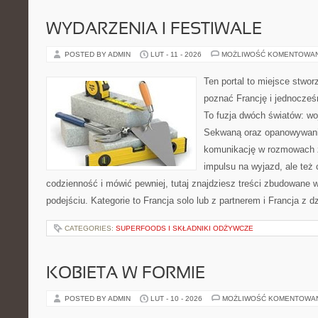
WYDARZENIA I FESTIWALE
POSTED BY ADMIN
LUT - 11 - 2026
MOŻLIWOŚĆ KOMENTOWA
Ten portal to miejsce stwor
poznać Francję i jednocześ
To fuzja dwóch światów: wo
Sekwaną oraz opanowywania
komunikację w rozmowach z
impulsu na wyjazd, ale też
codzienność i mówić pewniej, tutaj znajdziesz treści zbudowane
podejściu. Kategorie to Francja solo lub z partnerem i Francja z 
CATEGORIES:
SUPERFOODS I SKŁADNIKI ODŻYWCZE
KOBIETA W FORMIE
POSTED BY ADMIN
LUT - 10 - 2026
MOŻLIWOŚĆ KOMENTOWA