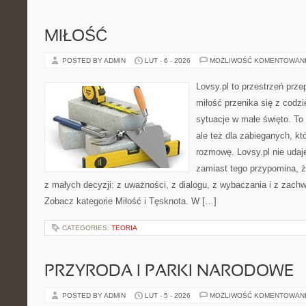
MIŁOŚĆ
POSTED BY ADMIN
LUT - 6 - 2026
MOŻLIWOŚĆ KOMENTOWAN
Lovsy.pl to przestrzeń prz
miłość przenika się z codzi
sytuacje w małe święto. To
ale też dla zabieganych, k
rozmowę. Lovsy.pl nie udaj
zamiast tego przypomina, że
z małych decyzji: z uważności, z dialogu, z wybaczania i z zachw
Zobacz kategorie Miłość i Tęsknota. W […]
CATEGORIES:
TEORIA
PRZYRODA I PARKI NARODOWE
POSTED BY ADMIN
LUT - 5 - 2026
MOŻLIWOŚĆ KOMENTOWAN