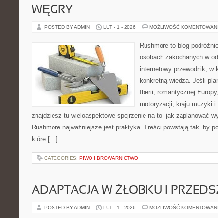
WĘGRY
POSTED BY ADMIN
LUT - 1 - 2026
MOŻLIWOŚĆ KOMENTOWAN
Rushmore to blog podróżnic
osobach zakochanych w od
internetowy przewodnik, w k
konkretną wiedzą. Jeśli pl
Iberii, romantycznej Europy
motoryzacji, kraju muzyki i 
znajdziesz tu wieloaspektowe spojrzenie na to, jak zaplanować w
Rushmore najważniejsze jest praktyka. Treści powstają tak, by
które […]
CATEGORIES:
PIWO I BROWARNICTWO
ADAPTACJA W ŻŁOBKU I PRZED
POSTED BY ADMIN
LUT - 1 - 2026
MOŻLIWOŚĆ KOMENTOWAN