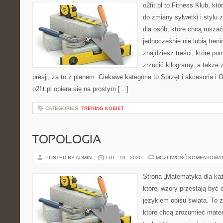
o2fit.pl to Fitness Klub, kt
do zmiany sylwetki i stylu 
dla osób, które chcą ruszać
jednocześnie nie lubią treni
znajdziesz treści, które p
zrzucić kilogramy, a także
presji, za to z planem. Ciekawe kategorie to Sprzęt i akcesoria i 
o2fit.pl opiera się na prostym […]
CATEGORIES:
TRENING KOBIET
TOPOLOGIA
POSTED BY ADMIN
LUT - 10 - 2026
MOŻLIWOŚĆ KOMENTOWA
Strona „Matematyka dla każ
której wzory przestają być 
językiem opisu świata. To z
które chcą zrozumieć mate