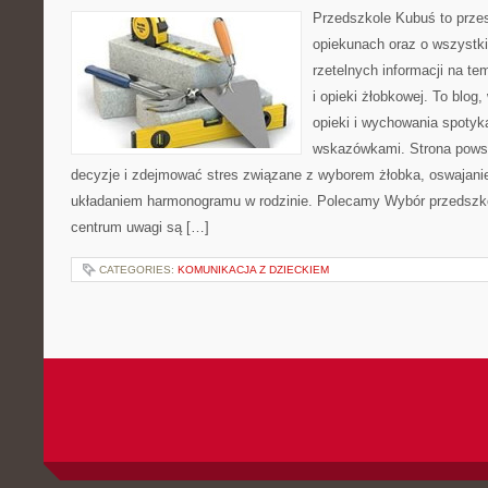
Przedszkole Kubuś to prze
opiekunach oraz o wszystki
rzetelnych informacji na t
i opieki żłobkowej. To blog
opieki i wychowania spotyk
wskazówkami. Strona powst
decyzje i zdejmować stres związane z wyborem żłobka, oswajanie
układaniem harmonogramu w rodzinie. Polecamy Wybór przedszkol
centrum uwagi są […]
CATEGORIES:
KOMUNIKACJA Z DZIECKIEM