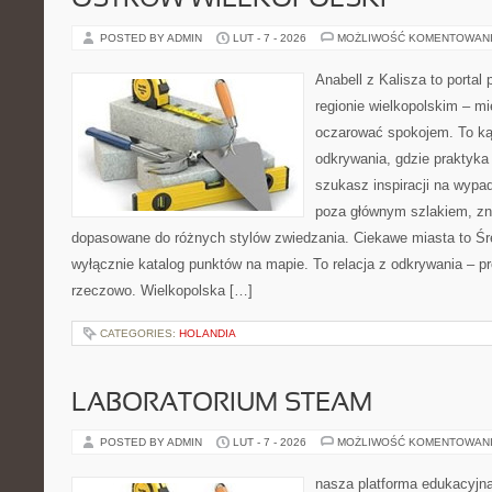
OSTRÓW WIELKOPOLSKI
POSTED BY ADMIN
LUT - 7 - 2026
MOŻLIWOŚĆ KOMENTOWAN
Anabell z Kalisza to portal
regionie wielkopolskim – mie
oczarować spokojem. To ką
odkrywania, gdzie praktyka ł
szukasz inspiracji na wypad
poza głównym szlakiem, zna
dopasowane do różnych stylów zwiedzania. Ciekawe miasta to Śre
wyłącznie katalog punktów na mapie. To relacja z odkrywania – p
rzeczowo. Wielkopolska […]
CATEGORIES:
HOLANDIA
LABORATORIUM STEAM
POSTED BY ADMIN
LUT - 7 - 2026
MOŻLIWOŚĆ KOMENTOWAN
nasza platforma edukacyjna