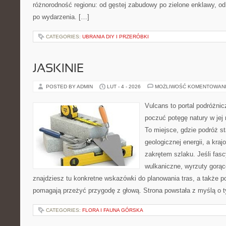
różnorodność regionu: od gęstej zabudowy po zielone enklawy, od
po wydarzenia. […]
CATEGORIES:
UBRANIA DIY I PRZERÓBKI
JASKINIE
POSTED BY ADMIN
LUT - 4 - 2026
MOŻLIWOŚĆ KOMENTOWAN
Vulcans to portal podróżnic
poczuć potęgę natury w jej 
To miejsce, gdzie podróż st
geologicznej energii, a kra
zakrętem szlaku. Jeśli fasc
wulkaniczne, wyrzuty gorą
znajdziesz tu konkretne wskazówki do planowania tras, a także p
pomagają przeżyć przygodę z głową. Strona powstała z myślą o ty
CATEGORIES:
FLORA I FAUNA GÓRSKA