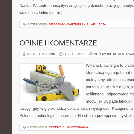
Nauka. W centrum inicjatyw znajduje się dziecko oraz jego predy
wczesnoszkolna jest tu […]
CATEGORIES:
PROGRAMY PARTNERSKIE I AFILIACJA
OPINIE I KOMENTARZE
POSTED BY ADMIN
LUT - 12 - 2026
MOŻLIWOŚĆ KOMENTOWA
Wikana BioEnergia to platf
które chcą ogarnąć temat e
praktyczny, ale jednocześni
porządkuje wiedzę o tym, 
roślinnego i odpadowego mo
mocy, jak wygląda łańcuch 
uwagę, gdy w grę wchodzą opłacalność i wydajność. Kategorie to
Polsce i Technologie i innowacje. Na stronie przewija się myśl, że
CATEGORIES:
RECENZJE I PORÓWNANIA