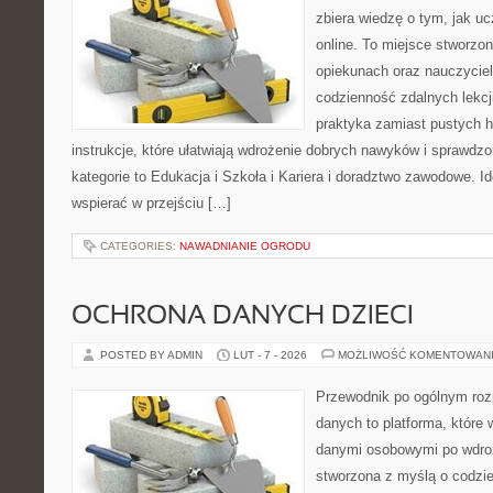
zbiera wiedzę o tym, jak u
online. To miejsce stworzo
opiekunach oraz nauczyciel
codzienność zdalnych lekcji.
praktyka zamiast pustych h
instrukcje, które ułatwiają wdrożenie dobrych nawyków i sprawdz
kategorie to Edukacja i Szkoła i Kariera i doradztwo zawodowe. Id
wspierać w przejściu […]
CATEGORIES:
NAWADNIANIE OGRODU
OCHRONA DANYCH DZIECI
POSTED BY ADMIN
LUT - 7 - 2026
MOŻLIWOŚĆ KOMENTOWAN
Przewodnik po ogólnym roz
danych to platforma, które 
danymi osobowymi po wdro
stworzona z myślą o codz