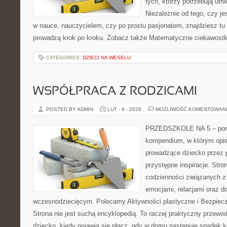
tych, którzy potrzebują utr
Niezależnie od tego, czy j
w nauce, nauczycielem, czy po prostu pasjonatem, znajdziesz tu 
prowadzą krok po kroku. Zobacz także Matematyczne ciekawostki 
CATEGORIES:
DZIECI NA WESELU
WSPÓŁPRACA Z RODZICAMI
POSTED BY ADMIN
LUT - 9 - 2026
MOŻLIWOŚĆ KOMENTOWAN
PRZEDSZKOLE NA 5 – portal
kompendium, w którym opi
prowadzące dziecko przez 
przystępne inspiracje. Stro
codzienności związanych z
emocjami, relacjami oraz d
wczesnodziecięcym. Polecamy Aktywności plastyczne i Bezpiecz
Strona nie jest suchą encyklopedią. To raczej praktyczny przewod
dziecko, kiedy pojawia się płacz, gdy w domu następuje spadek ko