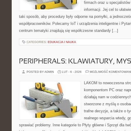
firmach oraz u specjalistó
informacji. Jej cel to ułatwi
taki sposób, aby procedury były odporne na pomyłki, a jednocześn
współpracowników. Polecamy IoT i urządzenia inteligentne i Pyta
centrum tematyki znajdują się współczesne standardy […]
CATEGORIES:
EDUKACJA I NAUKA
PERIPHERALS: KLAWIATURY, MY
POSTED BY ADMIN
LUT - 6 - 2026
MOŻLIWOŚĆ KOMENTOWAN
LAKOM to nowoczesna str
komponentom PC oraz napr
działają nam w codziennych
stworzone z myślą o osoba
trafne decyzje, a także o ty
realnego wsparcia wtedy, 
sprawiać problemy. Inne kategorie to Płyty główne i Sprzęt dla tw