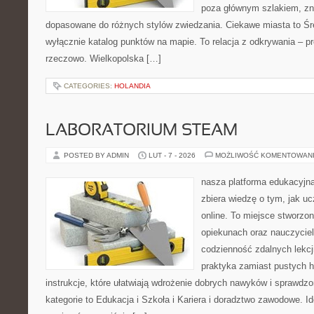
poza głównym szlakiem, zna
dopasowane do różnych stylów zwiedzania. Ciekawe miasta to Śre
wyłącznie katalog punktów na mapie. To relacja z odkrywania – p
rzeczowo. Wielkopolska […]
CATEGORIES:
HOLANDIA
LABORATORIUM STEAM
POSTED BY ADMIN
LUT - 7 - 2026
MOŻLIWOŚĆ KOMENTOWAN
nasza platforma edukacyjna
zbiera wiedzę o tym, jak u
online. To miejsce stworzo
opiekunach oraz nauczyciel
codzienność zdalnych lekcji.
praktyka zamiast pustych h
instrukcje, które ułatwiają wdrożenie dobrych nawyków i sprawdz
kategorie to Edukacja i Szkoła i Kariera i doradztwo zawodowe. Id