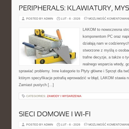
PERIPHERALS: KLAWIATURY, MY
POSTED BY ADMIN
LUT - 6 - 2026
MOŻLIWOŚĆ KOMENTOWAN
LAKOM to nowoczesna str
komponentom PC oraz napr
działają nam w codziennych
stworzone z myślą o osoba
trafne decyzje, a także o ty
realnego wsparcia wtedy, 
sprawiać problemy. Inne kategorie to Płyty główne i Sprzęt dla tw
którym specyfikacje potrafią wprowadzić w błąd, LAKOM stawia n
Zamiast pustych […]
CATEGORIES:
ZAWODY I WYDARZENIA
SIECI DOMOWE I WI-FI
POSTED BY ADMIN
LUT - 6 - 2026
MOŻLIWOŚĆ KOMENTOWAN