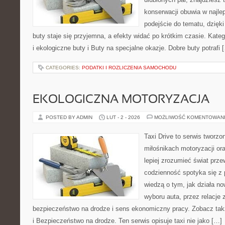
konserwacji obuwia w najlep
podejście do tematu, dzięk
buty staje się przyjemna, a efekty widać po krótkim czasie. Kat
i ekologiczne buty i Buty na specjalne okazje. Dobre buty potrafi 
CATEGORIES:
PODATKI I ROZLICZENIA SAMOCHODU
EKOLOGICZNA MOTORYZACJA
POSTED BY ADMIN
LUT - 2 - 2026
MOŻLIWOŚĆ KOMENTOWAN
Taxi Drive to serwis tworzo
miłośnikach motoryzacji or
lepiej zrozumieć świat prz
codzienność spotyka się z p
wiedzą o tym, jak działa n
wyboru auta, przez relacje
bezpieczeństwo na drodze i sens ekonomiczny pracy. Zobacz tak
i Bezpieczeństwo na drodze. Ten serwis opisuje taxi nie jako […]