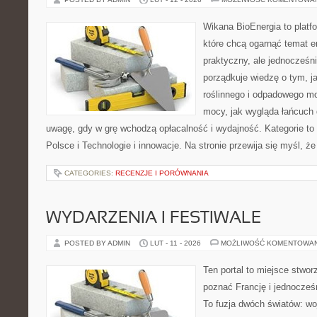
Wikana BioEnergia to platf
które chcą ogarnąć temat e
praktyczny, ale jednocześni
porządkuje wiedzę o tym, 
roślinnego i odpadowego mo
mocy, jak wygląda łańcuch 
uwagę, gdy w grę wchodzą opłacalność i wydajność. Kategorie to
Polsce i Technologie i innowacje. Na stronie przewija się myśl, że
CATEGORIES:
RECENZJE I PORÓWNANIA
WYDARZENIA I FESTIWALE
POSTED BY ADMIN
LUT - 11 - 2026
MOŻLIWOŚĆ KOMENTOWA
Ten portal to miejsce stwor
poznać Francję i jednocześ
To fuzja dwóch światów: wo