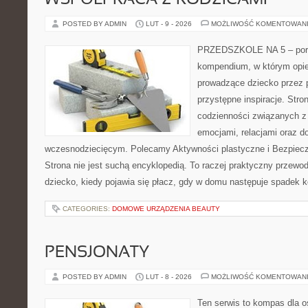
WSPÓŁPRACA Z RODZICAMI
POSTED BY ADMIN
LUT - 9 - 2026
MOŻLIWOŚĆ KOMENTOWAN
PRZEDSZKOLE NA 5 – portal
kompendium, w którym opi
prowadzące dziecko przez 
przystępne inspiracje. Stro
codzienności związanych z
emocjami, relacjami oraz d
wczesnodziecięcym. Polecamy Aktywności plastyczne i Bezpiecz
Strona nie jest suchą encyklopedią. To raczej praktyczny przewod
dziecko, kiedy pojawia się płacz, gdy w domu następuje spadek ko
CATEGORIES:
DOMOWE URZĄDZENIA BEAUTY
PENSJONATY
POSTED BY ADMIN
LUT - 8 - 2026
MOŻLIWOŚĆ KOMENTOWAN
Ten serwis to kompas dla o