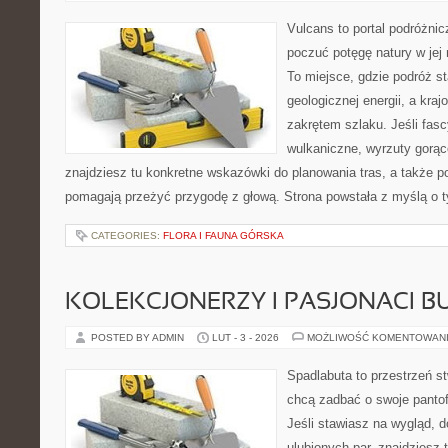
Vulcans to portal podróżnic
poczuć potęgę natury w jej 
To miejsce, gdzie podróż st
geologicznej energii, a kra
zakrętem szlaku. Jeśli fasc
wulkaniczne, wyrzuty gorą
znajdziesz tu konkretne wskazówki do planowania tras, a także p
pomagają przeżyć przygodę z głową. Strona powstała z myślą o ty
CATEGORIES:
FLORA I FAUNA GÓRSKA
KOLEKCJONERZY I PASJONACI 
POSTED BY ADMIN
LUT - 3 - 2026
MOŻLIWOŚĆ KOMENTOWAN
Spadlabuta to przestrzeń st
chcą zadbać o swoje panto
Jeśli stawiasz na wygląd, 
ulubionych par, znajdziesz