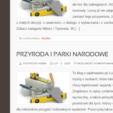
ale też dla zabieganych, k
rozmowę. Lovsy.pl nie udaj
zamiast tego przypomina, że
z małych decyzji: z uważności, z dialogu, z wybaczania i z zachw
Zobacz kategorie Miłość i Tęsknota. W […]
CATEGORIES:
TEORIA
PRZYRODA I PARKI NARODOWE
POSTED BY ADMIN
LUT - 5 - 2026
MOŻLIWOŚĆ KOMENTOWAN
To blog o wędrowaniu po Lu
myślą o osobach, które lub
chcą organizować wyjazdy
Znajdziesz tu opisy szlaków
wycieczkę, a także pomysł
przestrzeń dla tych, którzy
dla miłośników przygód i kulturalnych wydarzeń. Przeczytaj także