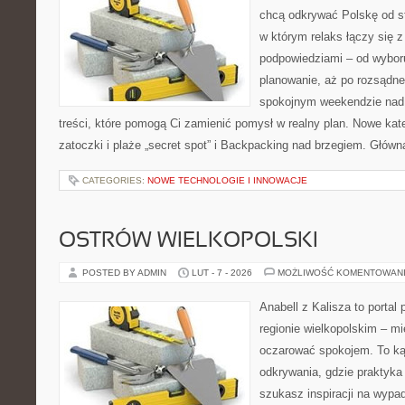
chcą odkrywać Polskę od st
w którym relaks łączy się 
podpowiedziami – od wyboru
planowanie, aż po rozsądne
spokojnym weekendzie nad 
treści, które pomogą Ci zamienić pomysł w realny plan. Nowe kate
zatoczki i plaże „secret spot” i Backpacking nad brzegiem. Główn
CATEGORIES:
NOWE TECHNOLOGIE I INNOWACJE
OSTRÓW WIELKOPOLSKI
POSTED BY ADMIN
LUT - 7 - 2026
MOŻLIWOŚĆ KOMENTOWAN
Anabell z Kalisza to portal
regionie wielkopolskim – mie
oczarować spokojem. To ką
odkrywania, gdzie praktyka ł
szukasz inspiracji na wypad