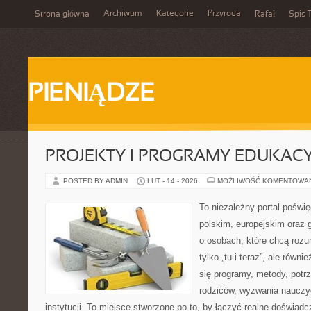
Archiwum
Kategorie
Przyroda
Strona główna
Rafał
Spis T
PIENIĄDZE
PROJEKTY I PROGRAMY EDUKAC
POSTED BY ADMIN
LUT - 14 - 2026
MOŻLIWOŚĆ KOMENTOWA
To niezależny portal poświę
polskim, europejskim oraz 
o osobach, które chcą rozum
tylko „tu i teraz”, ale równ
się programy, metody, potr
rodziców, wyzwania nauczyci
instytucji. To miejsce stworzone po to, by łączyć realne doświadcz