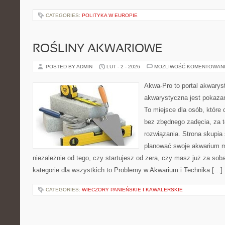
CATEGORIES:
POLITYKA W EUROPIE
ROŚLINY AKWARIOWE
POSTED BY ADMIN
LUT - 2 - 2026
MOŻLIWOŚĆ KOMENTOWAN
Akwa-Pro to portal akwarys
akwarystyczna jest pokazan
To miejsce dla osób, które 
bez zbędnego zadęcia, za t
rozwiązania. Strona skupia
planować swoje akwarium m
niezależnie od tego, czy startujesz od zera, czy masz już za sob
kategorie dla wszystkich to Problemy w Akwarium i Technika […]
CATEGORIES:
WIECZORY PANIEŃSKIE I KAWALERSKIE