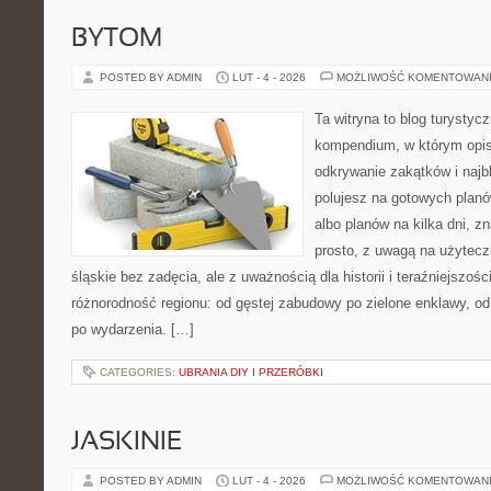
BYTOM
POSTED BY ADMIN
LUT - 4 - 2026
MOŻLIWOŚĆ KOMENTOWAN
Ta witryna to blog turysty
kompendium, w którym opi
odkrywanie zakątków i najbl
polujesz na gotowych plan
albo planów na kilka dni, z
prosto, z uwagą na użytec
śląskie bez zadęcia, ale z uważnością dla historii i teraźniejszoś
różnorodność regionu: od gęstej zabudowy po zielone enklawy, od
po wydarzenia. […]
CATEGORIES:
UBRANIA DIY I PRZERÓBKI
JASKINIE
POSTED BY ADMIN
LUT - 4 - 2026
MOŻLIWOŚĆ KOMENTOWAN