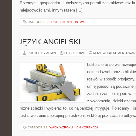
Przemysł i gospodarka. Lubelszczyzna potrafi zaskakiwać: raz ku
miejscowościami, innym razem […]
CATEGORIES:
FUZJE I PARTNERSTWA
JĘZYK ANGIELSKI
POSTED BY ADMIN
LUT - 5 - 2026
MOŻLIWOŚĆ KOMENTOWAN
Lulitulisie to serwis rozwo
najmłodszych oraz o bliski
rozwój w sposób przyjazny.
umiejętności są podawane 
zadania zamieniają się w fr
z wyobraźnią, dzięki czem
różne ścieżki i wybierać to, co najbardziej intryguje. Polecamy Hi
jest stworzenie spokojnej przestrzeni, w której poznawanie odbyw
CATEGORIES:
WADY WZROKU I ICH KOREKCJA