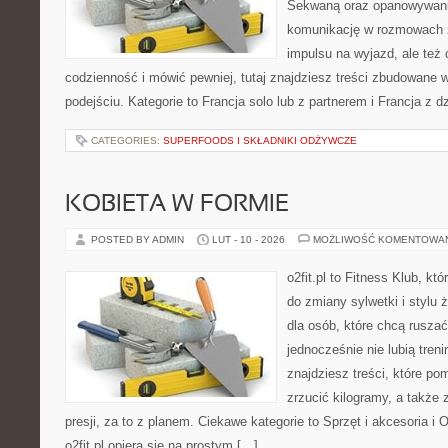
Sekwaną oraz opanowywania
komunikację w rozmowach z
impulsu na wyjazd, ale też
codzienność i mówić pewniej, tutaj znajdziesz treści zbudowane
podejściu. Kategorie to Francja solo lub z partnerem i Francja z 
CATEGORIES:
SUPERFOODS I SKŁADNIKI ODŻYWCZE
KOBIETA W FORMIE
POSTED BY ADMIN
LUT - 10 - 2026
MOŻLIWOŚĆ KOMENTOWA
o2fit.pl to Fitness Klub, kt
do zmiany sylwetki i stylu 
dla osób, które chcą ruszać
jednocześnie nie lubią treni
znajdziesz treści, które p
zrzucić kilogramy, a także
presji, za to z planem. Ciekawe kategorie to Sprzęt i akcesoria i 
o2fit.pl opiera się na prostym […]