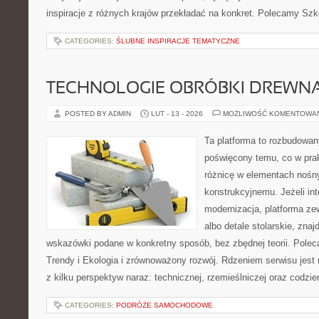
inspiracje z różnych krajów przekładać na konkret. Polecamy Szk
CATEGORIES:
ŚLUBNE INSPIRACJE TEMATYCZNE
TECHNOLOGIE OBRÓBKI DREWN
POSTED BY ADMIN
LUT - 13 - 2026
MOŻLIWOŚĆ KOMENTOWA
Ta platforma to rozbudowan
poświęcony temu, co w prak
różnicę w elementach nośn
konstrukcyjnemu. Jeżeli in
modernizacja, platforma ze
albo detale stolarskie, znaj
wskazówki podane w konkretny sposób, bez zbędnej teorii. Poleca
Trendy i Ekologia i zrównoważony rozwój. Rdzeniem serwisu jest 
z kilku perspektyw naraz: technicznej, rzemieślniczej oraz codzie
CATEGORIES:
PODRÓŻE SAMOCHODOWE