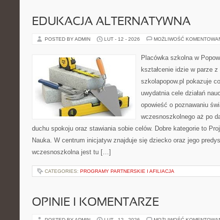
EDUKACJA ALTERNATYWNA
POSTED BY ADMIN
LUT - 12 - 2026
MOŻLIWOŚĆ KOMENTOWA
Placówka szkolna w Popowi
kształcenie idzie w parze 
szkolapopow.pl pokazuje c
uwydatnia cele działań nau
opowieść o poznawaniu świ
wczesnoszkolnego aż po da
duchu spokoju oraz stawiania sobie celów. Dobre kategorie to Proj
Nauka. W centrum inicjatyw znajduje się dziecko oraz jego predy
wczesnoszkolna jest tu […]
CATEGORIES:
PROGRAMY PARTNERSKIE I AFILIACJA
OPINIE I KOMENTARZE
POSTED BY ADMIN
LUT - 12 - 2026
MOŻLIWOŚĆ KOMENTOWA