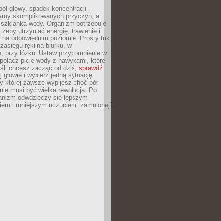
ól głowy, spadek koncentracji –
amy skomplikowanych przyczyn, a
szklanka wody. Organizm potrzebuje
 żeby utrzymać energię, trawienie i
na odpowiednim poziomie. Prosty trik:
zasięgu ręki na biurku, w
, przy łóżku. Ustaw przypomnienie w
b połącz picie wody z nawykami, które
śli chcesz zacząć od dziś,
sprawdź
 głowie i wybierz jedną sytuację
zy której zawsze wypijesz choć pół
 nie musi być wielka rewolucja. Po
ganizm odwdzięczy się lepszym
em i mniejszym uczuciem „zamulonej”