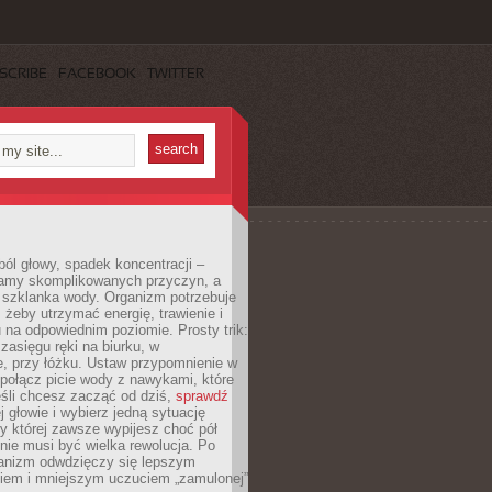
SCRIBE
FACEBOOK
TWITTER
ól głowy, spadek koncentracji –
amy skomplikowanych przyczyn, a
szklanka wody. Organizm potrzebuje
 żeby utrzymać energię, trawienie i
na odpowiednim poziomie. Prosty trik:
zasięgu ręki na biurku, w
, przy łóżku. Ustaw przypomnienie w
b połącz picie wody z nawykami, które
śli chcesz zacząć od dziś,
sprawdź
 głowie i wybierz jedną sytuację
zy której zawsze wypijesz choć pół
 nie musi być wielka rewolucja. Po
ganizm odwdzięczy się lepszym
em i mniejszym uczuciem „zamulonej”