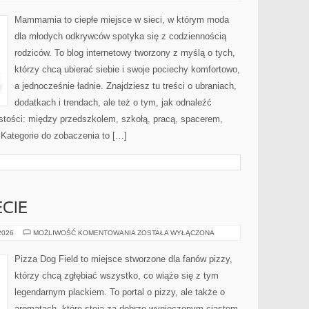
NA
CO
DZIEŃ
Mammamia to ciepłe miejsce w sieci, w którym moda
dla młodych odkrywców spotyka się z codziennością
rodziców. To blog internetowy tworzony z myślą o tych,
którzy chcą ubierać siebie i swoje pociechy komfortowo,
a jednocześnie ładnie. Znajdziesz tu treści o ubraniach,
dodatkach i trendach, ale też o tym, jak odnaleźć
istości: między przedszkolem, szkołą, pracą, spacerem,
. Kategorie do zobaczenia to […]
ECIE
PIZZERIE
 2026
MOŻLIWOŚĆ KOMENTOWANIA
ZOSTAŁA WYŁĄCZONA
NA
ŚWIECIE
Pizza Dog Field to miejsce stworzone dla fanów pizzy,
którzy chcą zgłębiać wszystko, co wiąże się z tym
legendarnym plackiem. To portal o pizzy, ale także o
aromatach, które stoją za dobrze wypieczonym ciastem,