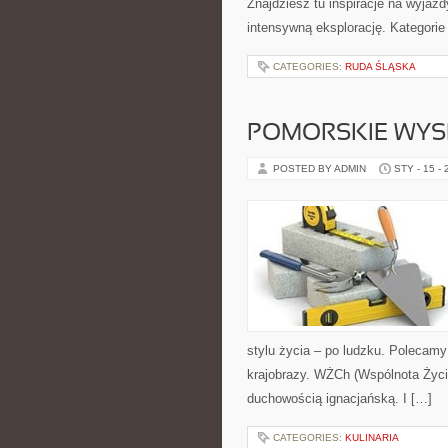
Znajdziesz tu inspiracje na wyjazdy
intensywną eksplorację. Kategorie
CATEGORIES:
RUDA ŚLĄSKA
POMORSKIE WYS
POSTED BY ADMIN
STY - 15 -
stylu życia – po ludzku. Polecamy
krajobrazy. WŻCh (Wspólnota Życi
duchowością ignacjańską. I […]
CATEGORIES:
KULINARIA