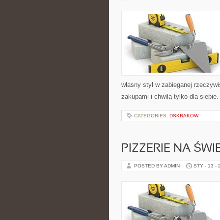
własny styl w zabieganej rzeczyw
zakupami i chwilą tylko dla siebie
CATEGORIES:
DSKRAKOW
PIZZERIE NA ŚWI
POSTED BY ADMIN
STY - 13 -