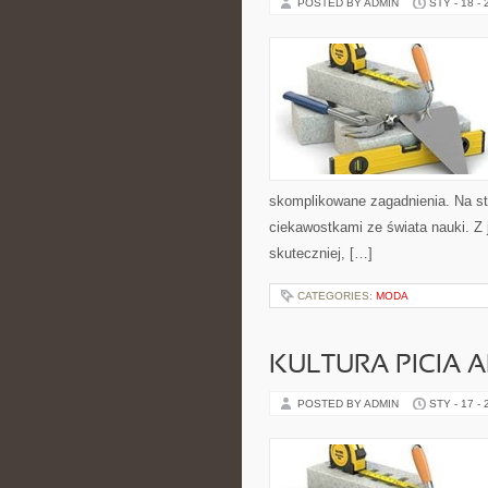
POSTED BY ADMIN
STY - 18 -
skomplikowane zagadnienia. Na str
ciekawostkami ze świata nauki. Z j
skuteczniej, […]
CATEGORIES:
MODA
KULTURA PICIA
POSTED BY ADMIN
STY - 17 -