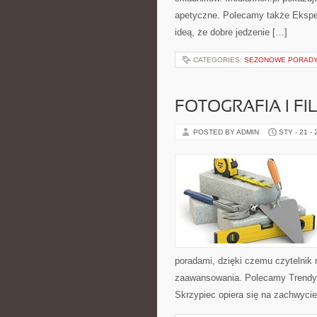
apetyczne. Polecamy także Ekspery
ideą, że dobre jedzenie […]
CATEGORIES:
SEZONOWE PORADY
FOTOGRAFIA I F
POSTED BY ADMIN
STY - 21 -
poradami, dzięki czemu czytelnik
zaawansowania. Polecamy Trendy ś
Skrzypiec opiera się na zachwycie