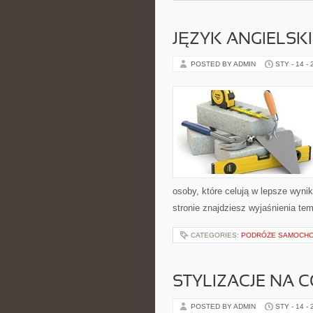
JĘZYK ANGIELSKI
POSTED BY ADMIN
STY - 14 -
osoby, które celują w lepsze wyn
stronie znajdziesz wyjaśnienia tem
CATEGORIES:
PODRÓŻE SAMOCH
STYLIZACJE NA C
POSTED BY ADMIN
STY - 14 -