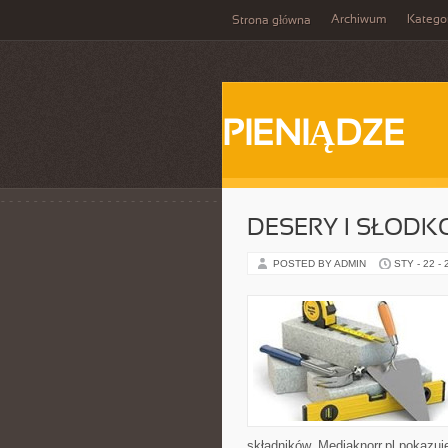
Archiwum
Katego
Strona główna
PIENIĄDZE
DESERY I SŁODK
POSTED BY ADMIN
STY - 22 -
składników. Mediaknorr.pl pokazuj