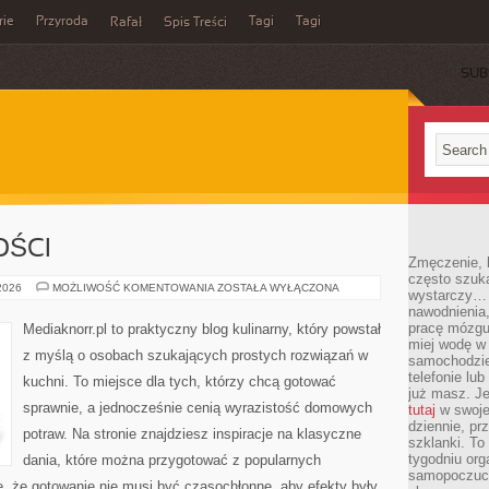
rie
Przyroda
Tagi
Tagi
Rafał
Spis Treści
SUB
OŚCI
Zmęczenie, b
często szuk
DESERY
 2026
MOŻLIWOŚĆ KOMENTOWANIA
ZOSTAŁA WYŁĄCZONA
wystarczy… 
I
nawodnienia,
SŁODKOŚCI
pracę mózgu 
Mediaknorr.pl to praktyczny blog kulinarny, który powstał
miej wodę w 
z myślą o osobach szukających prostych rozwiązań w
samochodzie
telefonie lu
kuchni. To miejsce dla tych, którzy chcą gotować
już masz. Je
sprawnie, a jednocześnie cenią wyrazistość domowych
tutaj
w swojej
dziennie, pr
potraw. Na stronie znajdziesz inspiracje na klasyczne
szklanki. To
tygodniu or
dania, które można przygotować z popularnych
samopoczuci
e, że gotowanie nie musi być czasochłonne, aby efekty były