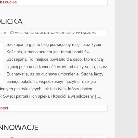
 I KUCHNI
LICKA
DOKTRYNA
 2026
MOŻLIWOŚĆ KOMENTOWANIA
ZOSTAŁA WYŁĄCZONA
KATOLICKA
Szczepan.org.pl to blog poświęcony religii oraz życiu
Kościoła, którego sercem jest temat parafii św.
Szczepana. To miejsce powstało dla osób, które chcą
głębiej poznać codzienność wiary: od ciszy serca, przez
Eucharystię, aż po duchowe umocnienie. Strona łączy
pamięć pokoleń z współczesnym językiem, dzięki
iernych praktykujących, jak i do tych, którzy dopiero
 Święci patroni i ich opieka i Kościół a współczesny […]
ZONKI
INNOWACJE