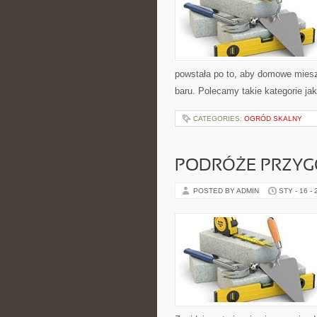
powstała po to, aby domowe miesz
baru. Polecamy takie kategorie ja
CATEGORIES:
OGRÓD SKALNY
PODRÓŻE PRZYGO
POSTED BY ADMIN
STY - 16 -