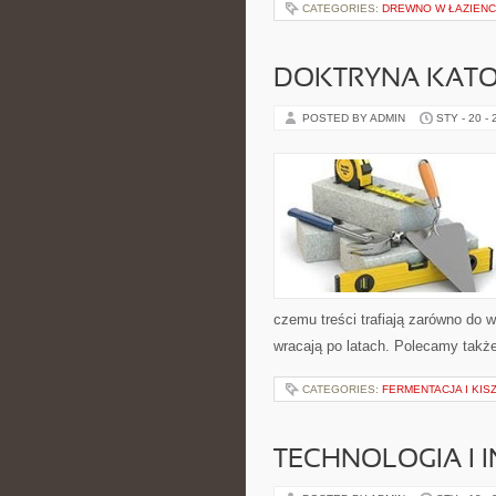
CATEGORIES:
DREWNO W ŁAZIENCE
DOKTRYNA KATO
POSTED BY ADMIN
STY - 20 -
czemu treści trafiają zarówno do w
wracają po latach. Polecamy także:
CATEGORIES:
FERMENTACJA I KIS
TECHNOLOGIA I 