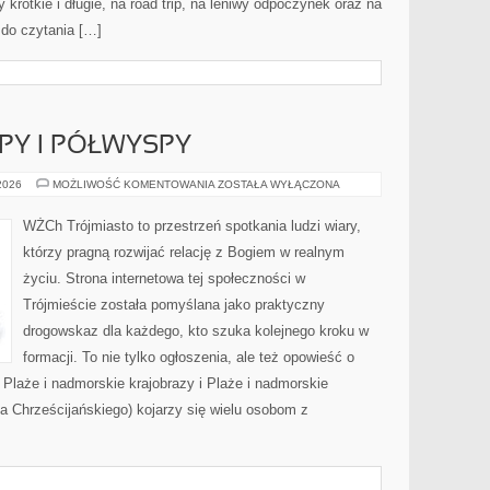
 krótkie i długie, na road trip, na leniwy odpoczynek oraz na
 do czytania […]
PY I PÓŁWYSPY
POMORSKIE
 2026
MOŻLIWOŚĆ KOMENTOWANIA
ZOSTAŁA WYŁĄCZONA
WYSPY
I
PÓŁWYSPY
WŻCh Trójmiasto to przestrzeń spotkania ludzi wiary,
którzy pragną rozwijać relację z Bogiem w realnym
życiu. Strona internetowa tej społeczności w
Trójmieście została pomyślana jako praktyczny
drogowskaz dla każdego, kto szuka kolejnego kroku w
formacji. To nie tylko ogłoszenia, ale też opowieść o
 Plaże i nadmorskie krajobrazy i Plaże i nadmorskie
a Chrześcijańskiego) kojarzy się wielu osobom z