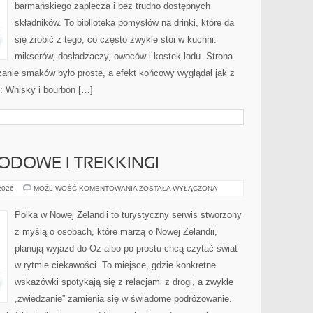
barmańskiego zaplecza i bez trudno dostępnych
składników. To biblioteka pomysłów na drinki, które da
się zrobić z tego, co często zwykle stoi w kuchni:
mikserów, dosładzaczy, owoców i kostek lodu. Strona
anie smaków było proste, a efekt końcowy wyglądał jak z
k: Whisky i bourbon […]
DOWE I TREKKINGI
PODRÓŻE
 2026
MOŻLIWOŚĆ KOMENTOWANIA
ZOSTAŁA WYŁĄCZONA
PRZYGODOWE
I
TREKKINGI
Polka w Nowej Zelandii to turystyczny serwis stworzony
z myślą o osobach, które marzą o Nowej Zelandii,
planują wyjazd do Oz albo po prostu chcą czytać świat
w rytmie ciekawości. To miejsce, gdzie konkretne
wskazówki spotykają się z relacjami z drogi, a zwykłe
„zwiedzanie” zamienia się w świadome podróżowanie.