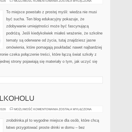
TECHNOLOGIA
 2026
MOŻLIWOŚĆ KOMENTOWANIA
ZOSTAŁA WYŁĄCZONA
I
INNOWACJE
To miejsce powstało z prostej myśli: wiedza nie musi
być sucha. Ten blog edukacyjny pokazuje, że
zdobywanie umiejętności może być fascynującą
podróżą. Jeśli kiedykolwiek miałeś wrażenie, że szkolne
tematy są oderwane od życia, tutaj znajdziesz jasne
omówienia, które pomagają poukładać nawet najbardziej
onie czeka połączenie treści, które łączą świat szkoły z
ednej strony pojawiają się materiały o tym, jak uczyć się
 ALKOHOLU
KULTURA
 2026
MOŻLIWOŚĆ KOMENTOWANIA
ZOSTAŁA WYŁĄCZONA
PICIA
ALKOHOLU
zrobdrinka.pl to wygodne miejsce dla osób, które chcą
łatwo przygotować proste drinki w domu – bez