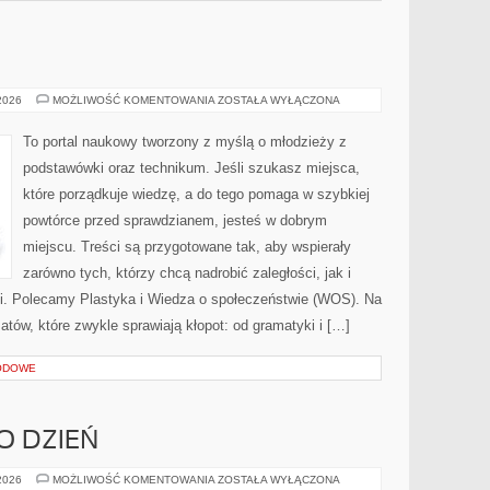
JĘZYK
 2026
MOŻLIWOŚĆ KOMENTOWANIA
ZOSTAŁA WYŁĄCZONA
ANGIELSKI
To portal naukowy tworzony z myślą o młodzieży z
podstawówki oraz technikum. Jeśli szukasz miejsca,
które porządkuje wiedzę, a do tego pomaga w szybkiej
powtórce przed sprawdzianem, jesteś w dobrym
miejscu. Treści są przygotowane tak, aby wspierały
zarówno tych, którzy chcą nadrobić zaległości, jak i
iki. Polecamy Plastyka i Wiedza o społeczeństwie (WOS). Na
atów, które zwykle sprawiają kłopot: od gramatyki i […]
ODOWE
O DZIEŃ
STYLIZACJE
 2026
MOŻLIWOŚĆ KOMENTOWANIA
ZOSTAŁA WYŁĄCZONA