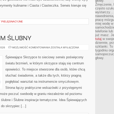
głowy.
Zmęczenie, b
menty kulinarne i Ciasta i Ciasteczka. Serwis kieruje się
często szuk
wystarczy… 
nawodnienia,
pracę mózgu 
 PIELĘGNACYJNE
miej wodę w 
samochodzie
telefonie lu
już masz. Je
ILM ŚLUBNY
tutaj
w swojej
dziennie, pr
szklanki. To
FOTOGRAFIA
 2026
MOŻLIWOŚĆ KOMENTOWANIA
ZOSTAŁA WYŁĄCZONA
tygodniu or
I
FILM
samopoczuci
ŚLUBNY
Śpiewające Skrzypce to sieciowy serwis poświęcony
głowy.
światu brzmień, w którym skrzypce stają się centrum
opowieści. To miejsce stworzone dla osób, które chcą
słuchać świadomie, a także dla tych, którzy pragną
pogłębiać warsztat na instrumencie smyczkowym.
Strona łączy praktyczne wskazówki z przystępnymi
 może poczuć swobodę w graniu niezależnie od poziomu
lubne i Ślubne inspiracje tematyczne. Idea Śpiewających
 do skrzypiec […]