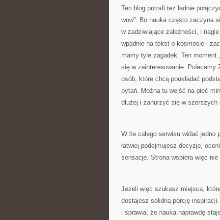
Ten blog potrafi też ładnie połą
wow”. Bo nauka często zaczyna się
w zadziwiające zależności, i nagle
wpadnie na tekst o kosmosie i zac
mamy tyle zagadek. Ten moment „kl
się w zainteresowanie. Polecamy
osób, które chcą poukładać podstaw
pytań. Można tu wejść na pięć min
dłużej i zanurzyć się w szerszych
W tle całego serwisu widać jedno 
łatwiej podejmujesz decyzje, ocen
sensacje. Strona wspiera więc nie 
Jeżeli więc szukasz miejsca, które
dostajesz solidną porcję inspiracji
i sprawia, że nauka naprawdę sta