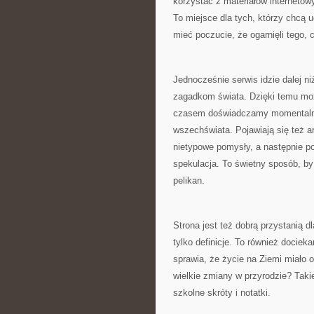
korzystać z materiałów interneto
To miejsce dla tych, którzy chcą u
mieć poczucie, że ogarnięli tego, 
Jednocześnie serwis idzie dalej n
zagadkom świata. Dzięki temu moż
czasem doświadczamy momentalneg
wszechświata. Pojawiają się też ar
nietypowe pomysły, a następnie p
spekulacja. To świetny sposób, by
pelikan.
Strona jest też dobrą przystanią dl
tylko definicje. To również dociek
sprawia, że życie na Ziemi miało 
wielkie zmiany w przyrodzie? Takie
szkolne skróty i notatki.