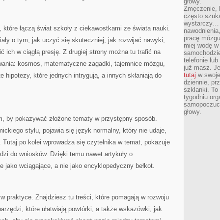
głowy.
Zmęczenie, b
często szuk
wystarczy… 
, które łączą świat szkoły z ciekawostkami ze świata nauki.
nawodnienia,
pracę mózgu 
iały o tym, jak uczyć się skuteczniej, jak rozwijać nawyki,
miej wodę w 
ć ich w ciągłą presję. Z drugiej strony można tu trafić na
samochodzie
telefonie lu
rywania: kosmos, matematyczne zagadki, tajemnice mózgu,
już masz. Je
tutaj
w swojej
e hipotezy, które jednych intrygują, a innych skłaniają do
dziennie, pr
szklanki. To
tygodniu or
samopoczuci
głowy.
tym, by pokazywać złożone tematy w przystępny sposób.
ckiego stylu, pojawia się język normalny, który nie udaje,
. Tutaj po kolei wprowadza się czytelnika w temat, pokazuje
dzi do wniosków. Dzięki temu nawet artykuły o
 jako wciągające, a nie jako encyklopedyczny bełkot.
w praktyce. Znajdziesz tu treści, które pomagają w rozwoju
narzędzi, które ułatwiają powtórki, a także wskazówki, jak