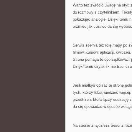
Warto też zwrócić uwagę na styl: 
do rozmowy z czytelnikiem. Tekst
pokazując analogie. Dzięki temu 
brzmieć jak coś, co da się wyobraz
Serwis spełnia też rolę mapy po świ
filmów, kursów, aplikacji, ćwiczeń
Strona pomaga to uporządkować, p
Dzięki temu czytelnik nie traci cz
Jeśli miałbyś opisać tę stronę je
tych, którzy lubią wiedzieć więcej.
przestrzeń, która łączy edukację 
da się opowiadać w sposób wciąga
Na stronie znajdziesz treści z róż