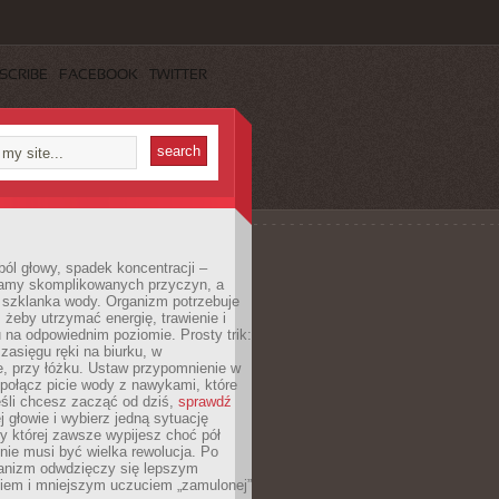
SCRIBE
FACEBOOK
TWITTER
ól głowy, spadek koncentracji –
amy skomplikowanych przyczyn, a
szklanka wody. Organizm potrzebuje
 żeby utrzymać energię, trawienie i
na odpowiednim poziomie. Prosty trik:
zasięgu ręki na biurku, w
, przy łóżku. Ustaw przypomnienie w
b połącz picie wody z nawykami, które
śli chcesz zacząć od dziś,
sprawdź
 głowie i wybierz jedną sytuację
zy której zawsze wypijesz choć pół
 nie musi być wielka rewolucja. Po
ganizm odwdzięczy się lepszym
em i mniejszym uczuciem „zamulonej”