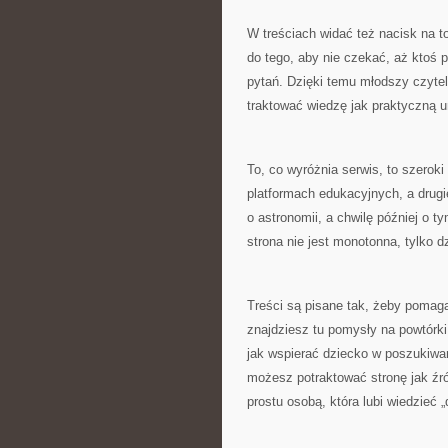
W treściach widać też nacisk na t
do tego, aby nie czekać, aż ktoś 
pytań. Dzięki temu młodszy czytel
traktować wiedzę jak praktyczną u
To, co wyróżnia serwis, to szeroki
platformach edukacyjnych, a drugi
o astronomii, a chwilę później o t
strona nie jest monotonna, tylko 
Treści są pisane tak, żeby pomaga
znajdziesz tu pomysły na powtórki
jak wspierać dziecko w poszukiwan
możesz potraktować stronę jak źród
prostu osobą, która lubi wiedzieć 