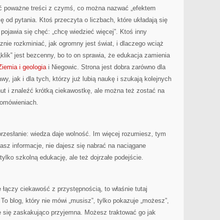
czyć poważne treści z czymś, co można nazwać „efektem
 od pytania. Ktoś przeczyta o liczbach, które układają się
 pojawia się chęć: „chcę wiedzieć więcej”. Ktoś inny
znie rozkminiać, jak ogromny jest świat, i dlaczego wciąż
ik” jest bezcenny, bo to on sprawia, że edukacja zamienia
Ziemia i geologia
i Niegowic. Strona jest dobra zarówno dla
y, jak i dla tych, którzy już lubią naukę i szukają kolejnych
ut i znaleźć krótką ciekawostkę, ale można też zostać na
 omówieniach.
przesłanie: wiedza daje wolność. Im więcej rozumiesz, tym
iasz informacje, nie dajesz się nabrać na naciągane
tylko szkolną edukację, ale też dojrzałe podejście.
 łączy ciekawość z przystępnością, to właśnie tutaj
. To blog, który nie mówi „musisz”, tylko pokazuje „możesz”,
je się zaskakująco przyjemna. Możesz traktować go jak