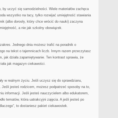
o, by uczyć się samodzielności. Wiele materiałów zachęca
poda wszystko na tacy, tylko rozwijać umiejętność stawiania
nik (albo dorosły, który chce wrócić do nauki) zaczyna
miejętność, a nie jak szkolny obowiązek.
 zakres. Jednego dnia możesz trafić na poradnik o
ego na tekst o tajemnicach liczb. Innym razem przeczytasz
ym, jak działa zapamiętywanie. Ten kontrast sprawia, że
działa jak magazyn ciekawości.
ły w realnym życiu. Jeśli uczysz się do sprawdzianu,
. Jeśli jesteś rodzicem, możesz podpatrzeć sposoby na to,
iu informacji. Jeśli jesteś nauczycielem albo edukatorem,
ło tematów, która uatrakcyjni zajęcia. A jeśli jesteś po
„dlaczego”, to dostaniesz pakiet ciekawostek.