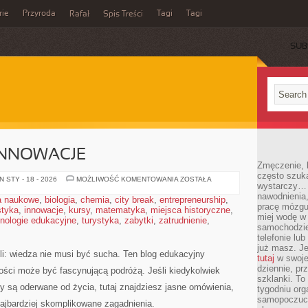
rie
Przyroda
Tagi
Tagi
Rafał
Spis Treści
SUB
INNOWACJE
Zmęczenie, b
często szuk
TECHNOLOGIA
 STY - 18 - 2026
MOŻLIWOŚĆ KOMENTOWANIA
ZOSTAŁA
wystarczy… 
I
INNOWACJE
nawodnienia,
a naukowe
,
biologia
,
chemia
,
city break
,
entrepreneurship
,
pracę mózgu 
styka
,
innowacje
,
kursy
,
matematyka
,
miejsca historyczne
,
miej wodę w 
nologie edukacyjne
,
turystyka
,
zabytki
,
zatrudnienie
,
samochodzie
telefonie lu
już masz. Je
li: wiedza nie musi być sucha. Ten blog edukacyjny
tutaj
w swojej
dziennie, pr
ości może być fascynującą podróżą. Jeśli kiedykolwiek
szklanki. To
y są oderwane od życia, tutaj znajdziesz jasne omówienia,
tygodniu or
samopoczuci
ajbardziej skomplikowane zagadnienia.