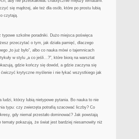
wych, aby nie przeskakiwać chaotycznie między tematami.
czyć się mądrzej, ale też dla osób, które po prostu lubią
co czytają.
iż typowe szkolne poradniki. Dużo miejsca poświęca
esz przeczytać o tym, jak działa pamięć, dlaczego
o „to już było”, albo co nauka mówi o tajemnicach
tykuły w stylu „a co jeśli…?”, które biorą na warsztat
okazują, gdzie kończy się dowód, a gdzie zaczyna się
 ćwiczyć krytyczne myślenie i nie łykać wszystkiego jak
a ludzi, którzy lubią nietypowe pytania. Bo nauka to nie
ania typu: czy zwierzęta potrafią szacować liczby? Co
okresy, gdy niemal przestało dominować? Jak powstają
 tematy pokazują, że świat jest bardziej niesamowity niż