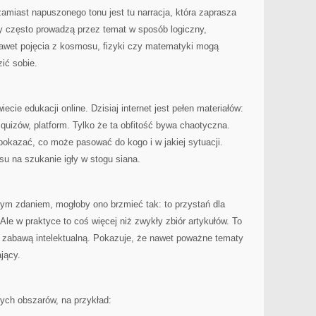
zamiast napuszonego tonu jest tu narracja, która zaprasza
y często prowadzą przez temat w sposób logiczny,
nawet pojęcia z kosmosu, fizyki czy matematyki mogą
ić sobie.
ecie edukacji online. Dzisiaj internet jest pełen materiałów:
, quizów, platform. Tylko że ta obfitość bywa chaotyczna.
okazać, co może pasować do kogo i w jakiej sytuacji.
asu na szukanie igły w stogu siana.
dnym zdaniem, mogłoby ono brzmieć tak: to przystań dla
 Ale w praktyce to coś więcej niż zwykły zbiór artykułów. To
z zabawą intelektualną. Pokazuje, że nawet poważne tematy
jący.
nych obszarów, na przykład: