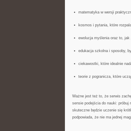
matematyka w wersji praktycz
kosmos i pytania, które rozpal
ewolucja myślenia oraz to, jak
edukacja szkolna i sposoby, by
ciekawostki, które idealnie na
teorie z pogranicza, które uc
Ważne jest też to, że serwis zachę
sensie podejścia do nauki: próbuj 
skuteczne będzie uczenie się krót
podpowiada, że nie ma jednej magic