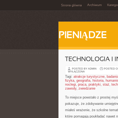
Archiwum
Katego
Strona główna
PIENIĄDZE
TECHNOLOGIA I 
POSTED BY ADMIN
POSTED ON
WYŁĄCZONA
Tagi:
atrakcje turystyczne
,
badani
fizyka
,
geografia
,
historia
,
humani
noclegi
,
praca
,
praktyki
,
staż
,
tech
zawody
,
zwiedzanie
To miejsce powstało z prostej myś
pokazuje, że zdobywanie umiejętn
miałeś wrażenie, że szkolne temat
które pomagają poukładać nawet n