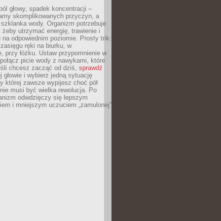
ól głowy, spadek koncentracji –
amy skomplikowanych przyczyn, a
szklanka wody. Organizm potrzebuje
 żeby utrzymać energię, trawienie i
na odpowiednim poziomie. Prosty trik:
zasięgu ręki na biurku, w
, przy łóżku. Ustaw przypomnienie w
b połącz picie wody z nawykami, które
śli chcesz zacząć od dziś,
sprawdź
 głowie i wybierz jedną sytuację
zy której zawsze wypijesz choć pół
 nie musi być wielka rewolucja. Po
ganizm odwdzięczy się lepszym
em i mniejszym uczuciem „zamulonej”